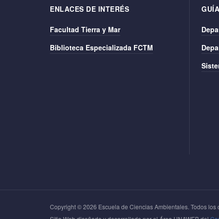
ENLACES DE INTERÉS
GUÍA
Facultad Tierra y Mar
Depa
Biblioteca Especializada FCTM
Depa
Siste
Copyright © 2026 Escuela de Ciencias Ambientales. Todos los 
Sitio Web diseñado y desarrollado por el Área UNAWEB del
Cen