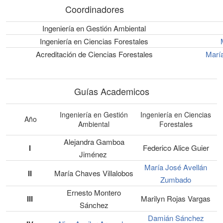
Coordinadores
Ingeniería en Gestión Ambiental
Ingeniería en Ciencias Forestales
Acreditación de Ciencias Forestales
María
Guías Academicos
Ingeniería en Gestión
Ingeniería en Ciencias
Año
Ambiental
Forestales
Alejandra Gamboa
I
Federico Alice Guier
Jiménez
María José Avellán
II
María Chaves Villalobos
Zumbado
Ernesto Montero
III
Marilyn Rojas Vargas
Sánchez
Damián Sánchez