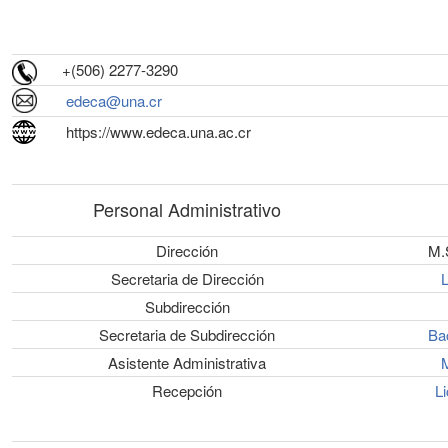
+(506) 2277-3290
edeca@una.cr
https://www.edeca.una.ac.cr
Personal Administrativo
Dirección
M.S
Secretaria de Dirección
L
Subdirección
Secretaria de Subdirección
Ba
Asistente Administrativa
M
Recepción
L