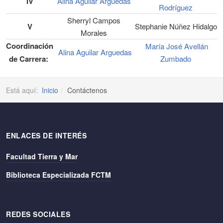
IV
Alina Aguilar Arguedas
Rodríguez
Sherryl Campos
V
Stephanie Núñez Hidalgo
Morales
Coordinación
María José Avellán
Alina Aguilar Arguedas
de Carrera:
Zumbado
Está aquí:
Inicio
Contáctenos
ENLACES DE INTERÉS
Facultad Tierra y Mar
Biblioteca Especializada FCTM
REDES SOCIALES