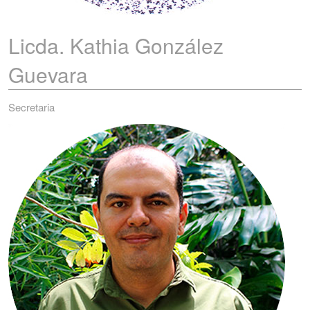
Licda. Kathia
González
Guevara
Secretaria