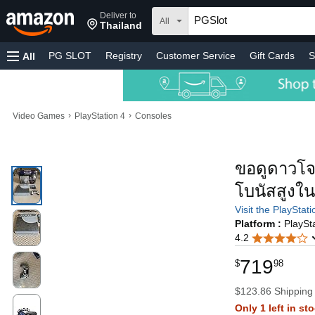
Deliver to
All
Thailand
PG SLOT
Registry
Customer Service
Gift Cards
S
All
›
›
Video Games
PlayStation 4
Consoles
ขอดูดาวโจน
โบนัสสูงใน
Visit the PlayStat
Platform :
PlaySt
4.2
719
$
98
$123.86 Shipping
Only 1 left in st