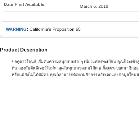
Date First Available
March 6, 2018
WARNING
:
California’s Proposition 65
Product Description
ขอดูดาวโจนส์ เริ่มต้นความสนุกแบบง่ายๆ เพียงแค่ลงทะเบียน คุณก็จะเข้าสู่
ต้น ลองสัมผัสฟีเจอร์ใหม่ล่าสุดในทุกหมวดเกมได้เลย ตั้งแต่ระบบสมาชิกอ
หรือแม้ยังไม่ได้สมัคร คุณก็สามารถติดตามกิจกรรมอัปเดตและข้อมูลใหม่ล่า