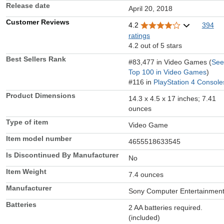
Release date
April 20, 2018
Customer Reviews
4.2
394
ratings
4.2 out of 5 stars
Best Sellers Rank
#83,477 in Video Games (
See
Top 100 in Video Games
)
#116 in
PlayStation 4 Console
Product Dimensions
14.3 x 4.5 x 17 inches; 7.41
ounces
Type of item
Video Game
Item model number
4655518633545
Is Discontinued By Manufacturer
No
Item Weight
7.4 ounces
Manufacturer
Sony Computer Entertainmen
Batteries
2 AA batteries required.
(included)