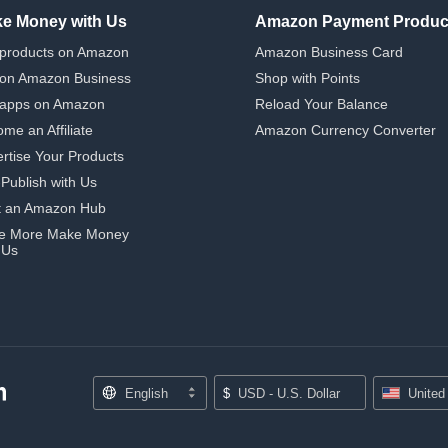
e Money with Us
Amazon Payment Produc
 products on Amazon
Amazon Business Card
 on Amazon Business
Shop with Points
 apps on Amazon
Reload Your Balance
me an Affiliate
Amazon Currency Converter
rtise Your Products
-Publish with Us
t an Amazon Hub
e More Make Money
 Us
English
$
USD - U.S. Dollar
United