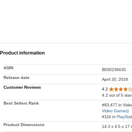
Product information
ASIN
B030236635
Release date
April 20, 2018
Customer Reviews
4.2
4.2 out of 5 star
Best Sellers Rank
#83,477 in Vid
Video Games
)
#116 in
PlaySta
Product Dimensions
14.3 x 4.5 x 17