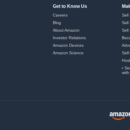
Get to Know Us
Mak
Careers
Sell
Blog
Sell
About Amazon
Sell
Investor Relations
Beco
Amazon Devices
Adve
Amazon Science
Self
Hos
›
Se
with