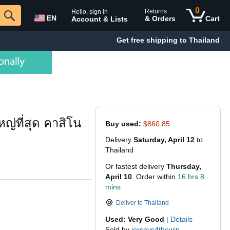
0
Returns
Hello, sign in
EN
& Orders
Cart
Account & Lists
Get free shipping to Thailand
หญ่ที่สุด คาสิโน
Buy used:
$860.85
Delivery
Saturday, April 12
to
Thailand
Or fastest delivery
Thursday,
April 10
. Order within
16 hrs 8
mins
Deliver to
Thailand
Used: Very Good
|
Details
Sold by
jerseys4thewin