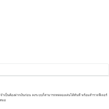
ม่จำเป็นต้องฝากเงินก่อน ลงระบบก็สามารถทดลองเล่นได้ทันที พร้อมสำรวจฟีเจอร์
เสมอ