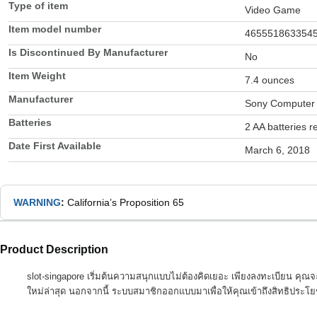
Type of item
Video Game
Item model number
465551863354
Is Discontinued By Manufacturer
No
Item Weight
7.4 ounces
Manufacturer
Sony Computer 
Batteries
2 AA batteries r
Date First Available
March 6, 2018
WARNING
:
California’s Proposition 65
Product Description
slot-singapore เริ่มต้นความสนุกแบบไม่ต้องคิดเยอะ เพียงลงทะเบียน คุณ
ใหม่ล่าสุด นอกจากนี้ ระบบสมาชิกออกแบบมาเพื่อให้คุณเข้าถึงสิทธิประโยช