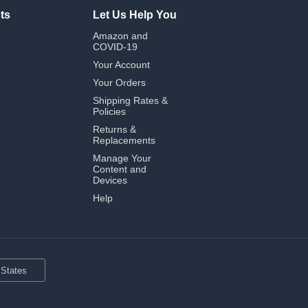
ts
Let Us Help You
Amazon and
COVID-19
Your Account
Your Orders
Shipping Rates &
Policies
Returns &
Replacements
Manage Your
Content and
Devices
Help
 States