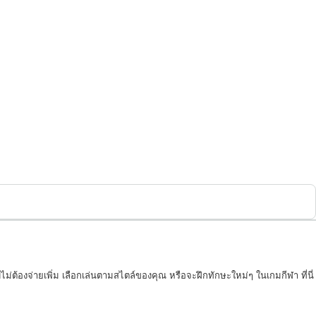
ไม่ต้องจ่ายเพิ่ม เลือกเล่นตามสไตล์ของคุณ หรือจะฝึกทักษะใหม่ๆ ในเกมกีฬา ที่นี่