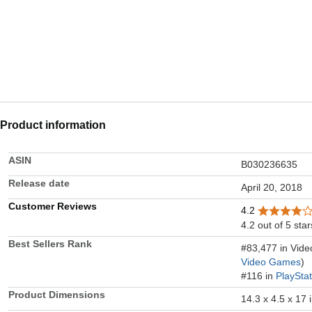
Product information
ASIN
B030236635
Release date
April 20, 2018
Customer Reviews
4.2
4.2 out of 5 star
Best Sellers Rank
#83,477 in Vid
Video Games
)
#116 in
PlaySta
Product Dimensions
14.3 x 4.5 x 17