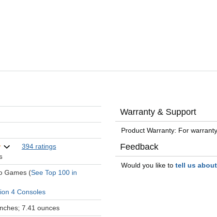
Warranty & Support
Product Warranty: For warranty
Feedback
394 ratings
s
Would you like to
tell us abou
eo Games (
See Top 100 in
tion 4 Consoles
 inches; 7.41 ounces