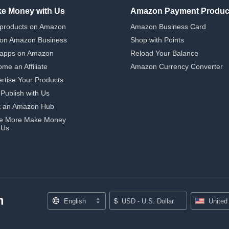
e Money with Us
Amazon Payment Produc
 products on Amazon
Amazon Business Card
 on Amazon Business
Shop with Points
 apps on Amazon
Reload Your Balance
me an Affiliate
Amazon Currency Converter
rtise Your Products
-Publish with Us
t an Amazon Hub
e More Make Money
 Us
English
$
USD - U.S. Dollar
United