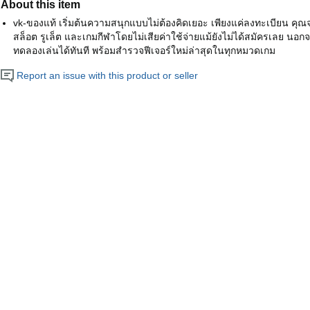
About this item
vk-ของแท้ เริ่มต้นความสนุกแบบไม่ต้องคิดเยอะ เพียงแค่ลงทะเบียน คุณ
สล็อต รูเล็ต และเกมกีฬาโดยไม่เสียค่าใช้จ่ายแม้ยังไม่ได้สมัครเลย นอก
ทดลองเล่นได้ทันที พร้อมสำรวจฟีเจอร์ใหม่ล่าสุดในทุกหมวดเกม
Report an issue with this product or seller