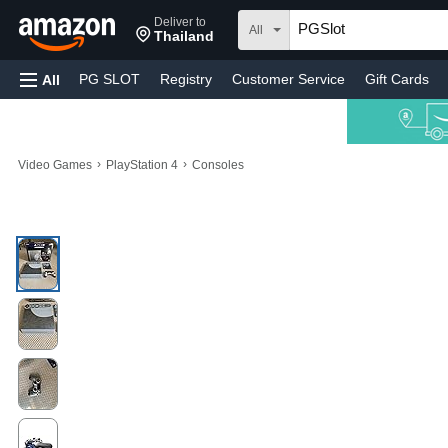
Deliver to
All
Thailand
PG SLOT
Registry
Customer Service
Gift Cards
All
›
›
Video Games
PlayStation 4
Consoles