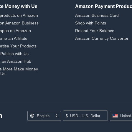
e Money with Us
Amazon Payment Produc
 products on Amazon
Amazon Business Card
 on Amazon Business
Shop with Points
 apps on Amazon
Reload Your Balance
me an Affiliate
Amazon Currency Converter
rtise Your Products
-Publish with Us
t an Amazon Hub
e More Make Money
 Us
English
$
USD - U.S. Dollar
United