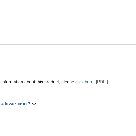
 information about this product, please
click here.
[PDF ]
t a lower price?