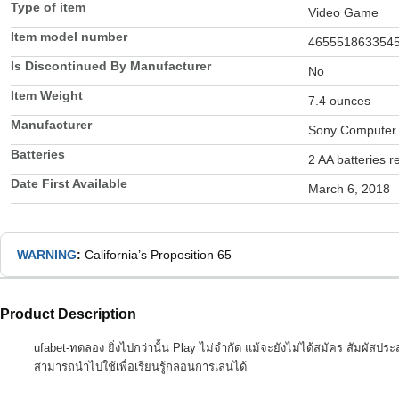
Type of item
Video Game
Item model number
465551863354
Is Discontinued By Manufacturer
No
Item Weight
7.4 ounces
Manufacturer
Sony Computer 
Batteries
2 AA batteries r
Date First Available
March 6, 2018
WARNING
:
California’s Proposition 65
Product Description
ufabet-ทดลอง ยิ่งไปกว่านั้น Play ไม่จำกัด แม้จะยังไม่ได้สมัคร สัมผัสปร
สามารถนำไปใช้เพื่อเรียนรู้กลอนการเล่นได้