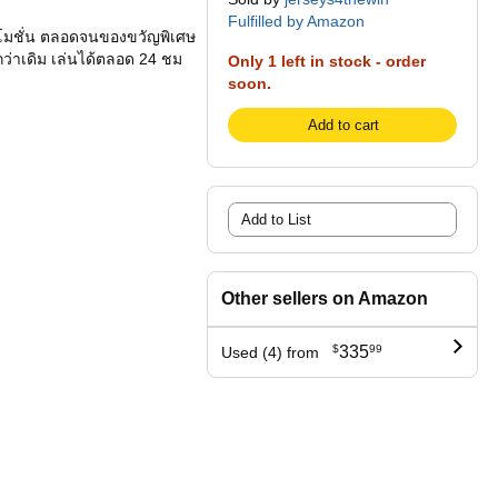
Fulfilled by Amazon
รโมชั่น ตลอดจนของขวัญพิเศษ
กว่าเดิม เล่นได้ตลอด 24 ชม
Only 1 left in stock - order
soon.
Add to cart
Add to List
Other sellers on Amazon
$
335
99
Used (4) from