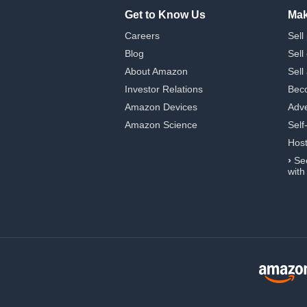
Get to Know Us
Mak
Careers
Sell
Blog
Sell
About Amazon
Sell
Investor Relations
Beco
Amazon Devices
Adve
Amazon Science
Self
Hos
›
Se
with