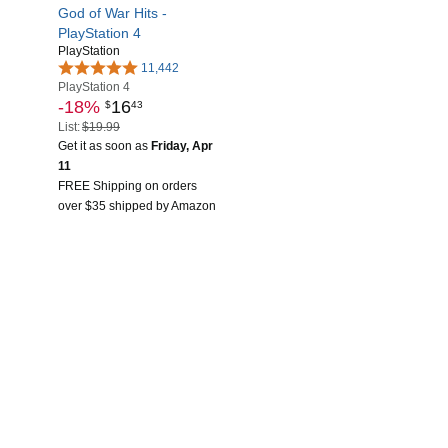
God of War Hits -
PlayStation 4
PlayStation
11,442
PlayStation 4
-18%
16
$
43
List:
$19.99
Get it as soon as
Friday, Apr
11
FREE Shipping on orders
over $35 shipped by Amazon