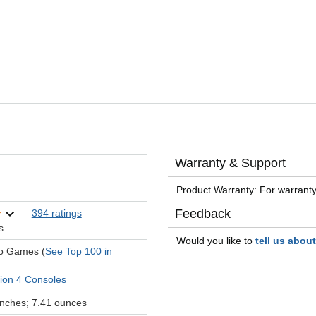
Warranty & Support
Product Warranty: For warranty
Feedback
394 ratings
s
Would you like to
tell us abou
eo Games (
See Top 100 in
tion 4 Consoles
 inches; 7.41 ounces