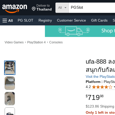
Deliver to
All
Thailand
PG SLOT
Registry
Customer Service
Gift Cards
S
All
›
›
Video Games
PlayStation 4
Consoles
ufa-888 ลง
สนุกกับกัลเ
Visit the PlayStat
Platform :
PlaySt
4.2
719
$
98
$123.86 Shipping
Only 1 left in st