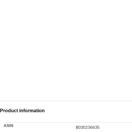
Product information
ASIN
B030236635