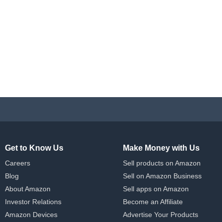
Get to Know Us
Make Money with Us
Careers
Sell products on Amazon
Blog
Sell on Amazon Business
About Amazon
Sell apps on Amazon
Investor Relations
Become an Affiliate
Amazon Devices
Advertise Your Products