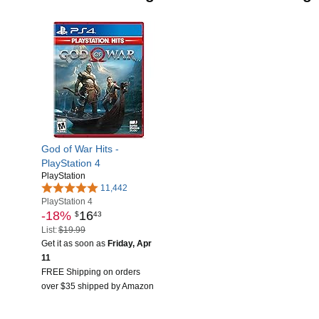
God of War Hits -
PlayStation 4
PlayStation
11,442
PlayStation 4
-18%
16
$
43
List:
$19.99
Get it as soon as
Friday, Apr
11
FREE Shipping on orders
over $35 shipped by Amazon