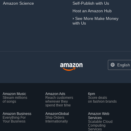
Amazon Science
Self-Publish with Us
Host an Amazon Hub
›
See More Make Money
with Us
English
Amazon Music
Amazon Ads
6pm
Stream millions
Reach customers
Score deals
of songs
wherever they
on fashion brands
spend their time
Amazon Business
AmazonGlobal
Amazon Web
Everything For
Ship Orders
Services
Your Business
Internationally
Scalable Cloud
Computing
Services