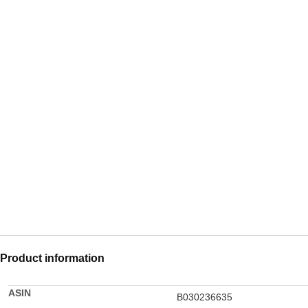
Product information
ASIN
B030236635