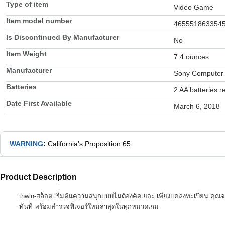
Type of item
Video Game
Item model number
465551863354
Is Discontinued By Manufacturer
No
Item Weight
7.4 ounces
Manufacturer
Sony Computer 
Batteries
2 AA batteries r
Date First Available
March 6, 2018
WARNING
:
California’s Proposition 65
Product Description
thwin-สล็อต เริ่มต้นความสนุกแบบไม่ต้องคิดเยอะ เพียงแค่ลงทะเบียน คุณจ
ทันที พร้อมสำรวจฟีเจอร์ใหม่ล่าสุดในทุกหมวดเกม