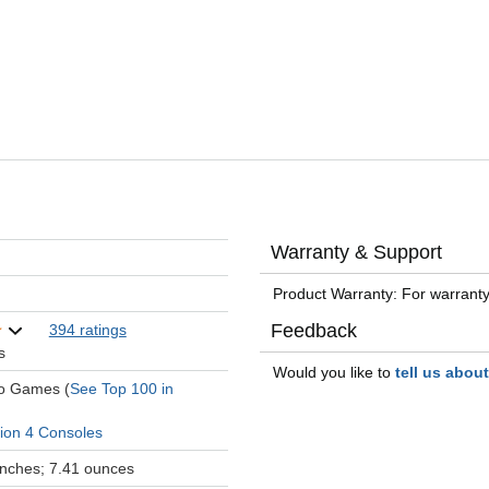
Warranty & Support
Product Warranty: For warranty
Feedback
394 ratings
s
Would you like to
tell us abou
eo Games (
See Top 100 in
tion 4 Consoles
 inches; 7.41 ounces