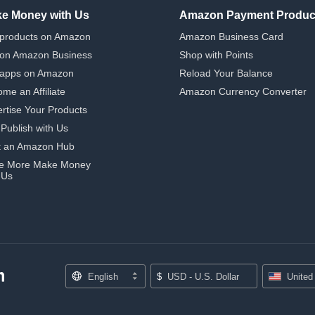
e Money with Us
Amazon Payment Produc
 products on Amazon
Amazon Business Card
 on Amazon Business
Shop with Points
 apps on Amazon
Reload Your Balance
me an Affiliate
Amazon Currency Converter
rtise Your Products
-Publish with Us
t an Amazon Hub
e More Make Money
 Us
English
$
USD - U.S. Dollar
United