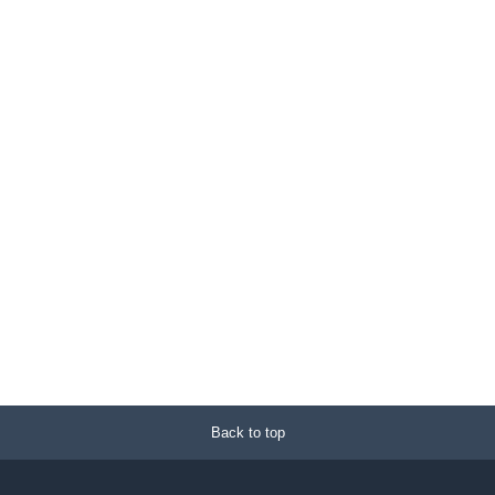
Back to top