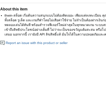
About this item
thwin-สล็อต เริ่มต้นความสนุกแบบไม่ต้องคิดเยอะ เพียงแค่ลงทะเบียน 
ทั้งสล็อต รูเล็ต และเกมกีฬาโดยไม่เสียค่าใช้จ่าย ไม่จำเป็นต้องฝากเงิน
ทดลองเล่นได้ทันที พร้อมสำรวจฟีเจอร์ใหม่ล่าสุดในทุกหมวดเกม ระบบส
เข้าถึงสิทธิประโยชน์อย่างเต็มที่ ไม่ว่าจะเป็นของขวัญแต้มสะสม หรือโป
เสมอ นอกจากนี้ เรายังมี API ลิขสิทธิ์แท้ มั่นใจได้ในความปลอดภัยและ
Report an issue with this product or seller