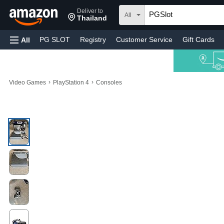
Deliver to
All
Thailand
PG SLOT
Registry
Customer Service
Gift Cards
All
›
›
Video Games
PlayStation 4
Consoles