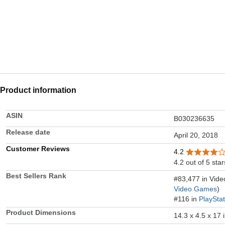
Product information
ASIN
B030236635
Release date
April 20, 2018
Customer Reviews
4.2
4.2 out of 5 star
Best Sellers Rank
#83,477 in Vid
Video Games
)
#116 in
PlaySta
Product Dimensions
14.3 x 4.5 x 17