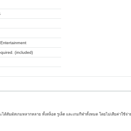
5
Entertainment
equired. (included)
ะได้สัมผัสเกมหลากหลาย ทั้งสล็อต รูเล็ต และเกมกีฬาทั้งหมด โดยไม่เสียค่าใช้จ่