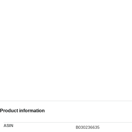
Product information
ASIN
B030236635