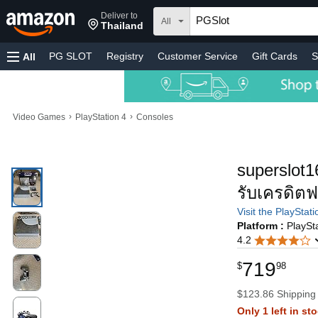
Deliver to
All
Thailand
PG SLOT
Registry
Customer Service
Gift Cards
S
All
›
›
Video Games
PlayStation 4
Consoles
superslot1
รับเครดิตฟ
Visit the PlayStat
Platform :
PlaySt
4.2
719
$
98
$123.86 Shipping
Only 1 left in st