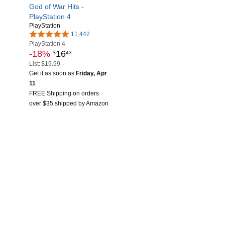
God of War Hits -
PlayStation 4
PlayStation
11,442
PlayStation 4
-18%
16
$
43
List:
$19.99
Get it as soon as
Friday, Apr
11
FREE Shipping on orders
over $35 shipped by Amazon