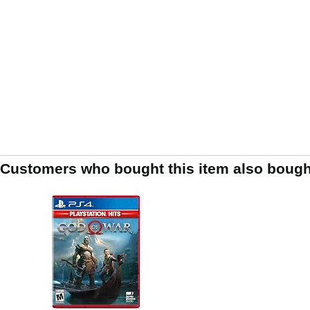
Customers who bought this item also bough