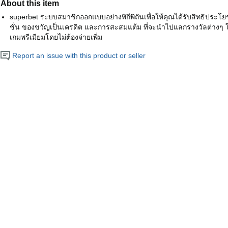
About this item
superbet ระบบสมาชิกออกแบบอย่างพิถีพิถันเพื่อให้คุณได้รับสิทธิประโยชน
ชั่น ของขวัญเป็นเครดิต และการสะสมแต้ม ที่จะนำไปแลกรางวัลต่างๆ ใน
เกมพรีเมียมโดยไม่ต้องจ่ายเพิ่ม
Report an issue with this product or seller