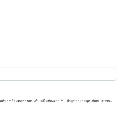
ีฬา พร้อมทดลองเล่นฟรีแบบไม่ต้องฝากเงิน เข้าสู่ระบบ ก็สนุกได้เลย ไม่ว่าจะ