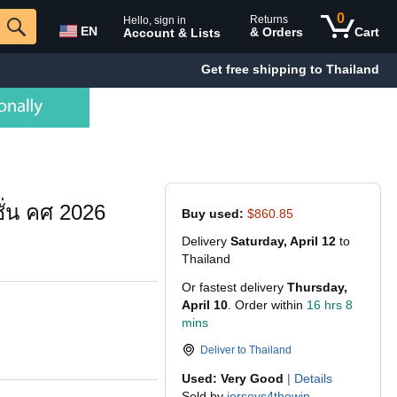
0
Returns
Hello, sign in
EN
& Orders
Cart
Account & Lists
Get free shipping to Thailand
ั่น คศ 2026
Buy used:
$860.85
Delivery
Saturday, April 12
to
Thailand
Or fastest delivery
Thursday,
April 10
. Order within
16 hrs 8
mins
Deliver to
Thailand
Used: Very Good
|
Details
Sold by
jerseys4thewin