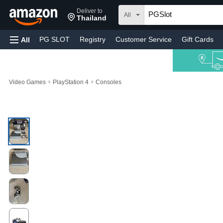
Deliver to
All
Thailand
PG SLOT
Registry
Customer Service
Gift Cards
All
›
›
Video Games
PlayStation 4
Consoles