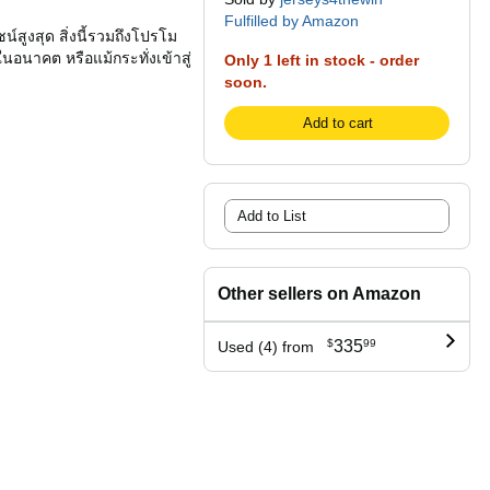
Fulfilled by Amazon
์สูงสุด สิ่งนี้รวมถึงโปรโม
อนาคต หรือแม้กระทั่งเข้าสู่
Only 1 left in stock - order
soon.
Add to cart
Add to List
Other sellers on Amazon
$
335
99
Used (4) from