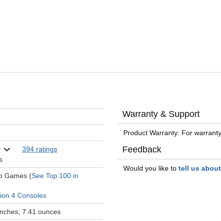
Warranty & Support
Product Warranty: For warranty
Feedback
394 ratings
s
Would you like to
tell us abou
eo Games (
See Top 100 in
tion 4 Consoles
 inches; 7.41 ounces