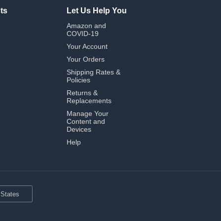
ts
Let Us Help You
Amazon and
COVID-19
Your Account
Your Orders
Shipping Rates &
Policies
Returns &
Replacements
Manage Your
Content and
Devices
Help
 States