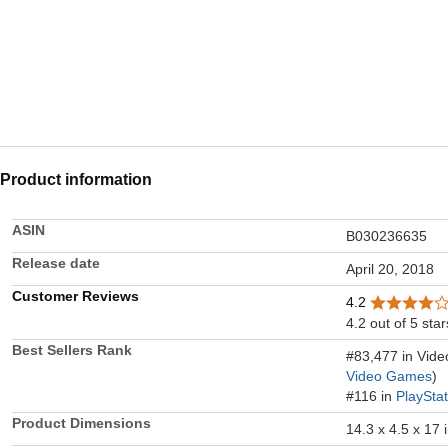
Product information
ASIN
B030236635
Release date
April 20, 2018
Customer Reviews
4.2
4.2 out of 5 star
Best Sellers Rank
#83,477 in Vid
Video Games
)
#116 in
PlaySta
Product Dimensions
14.3 x 4.5 x 17