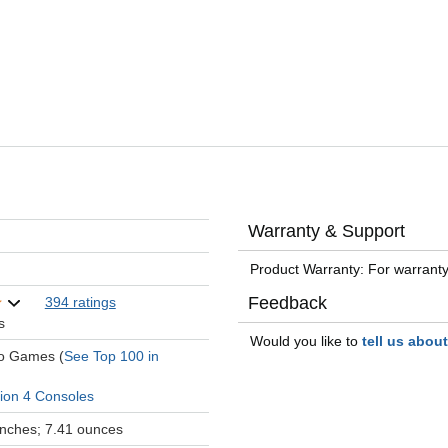
Warranty & Support
Product Warranty: For warranty
Feedback
394 ratings
s
Would you like to
tell us abou
eo Games (
See Top 100 in
tion 4 Consoles
 inches; 7.41 ounces