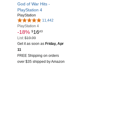
God of War Hits -
PlayStation 4
PlayStation
11,442
PlayStation 4
-18%
16
$
43
List:
$19.99
Get it as soon as
Friday, Apr
11
FREE Shipping on orders
over $35 shipped by Amazon