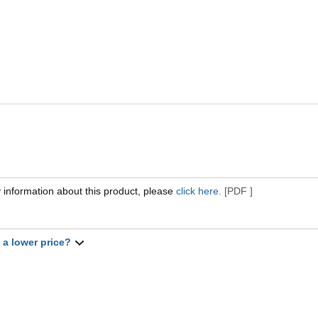
 information about this product, please
click here.
[PDF ]
t a lower price?