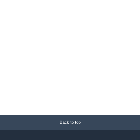
Back to top