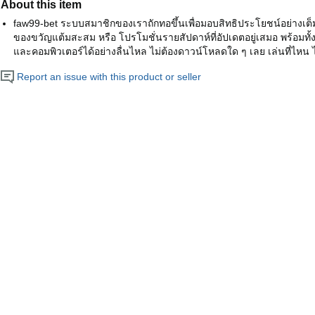
About this item
faw99-bet ระบบสมาชิกของเราถักทอขึ้นเพื่อมอบสิทธิประโยชน์อย่างเต็มเ
ของขวัญแต้มสะสม หรือ โปรโมชั่นรายสัปดาห์ที่อัปเดตอยู่เสมอ พร้อมทั้ง
และคอมพิวเตอร์ได้อย่างลื่นไหล ไม่ต้องดาวน์โหลดใด ๆ เลย เล่นที่ไหน
Report an issue with this product or seller