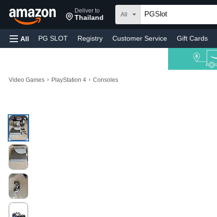
Deliver to
All
Thailand
PG SLOT
Registry
Customer Service
Gift Cards
All
›
›
Video Games
PlayStation 4
Consoles