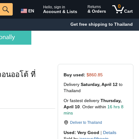
0
Returns
Hello, sign in
EN
& Orders
Cart
Account & Lists
Get free shipping to Thailand
อนออโต้ ที่
Buy used:
$860.85
Delivery
Saturday, April 12
to
Thailand
Or fastest delivery
Thursday,
April 10
. Order within
16 hrs 8
mins
Deliver to
Thailand
Used: Very Good
|
Details
Sold by
jerseys4thewin