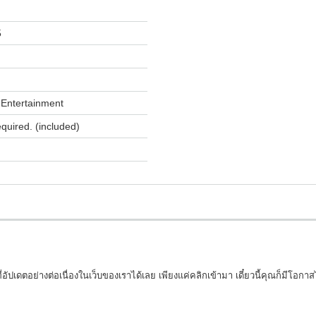
5
Entertainment
equired. (included)
อัปเดตอย่างต่อเนื่องในเว็บของเราได้เลย เพียงแค่คลิกเข้ามา เดี๋ยวนี้คุณก็มีโอก