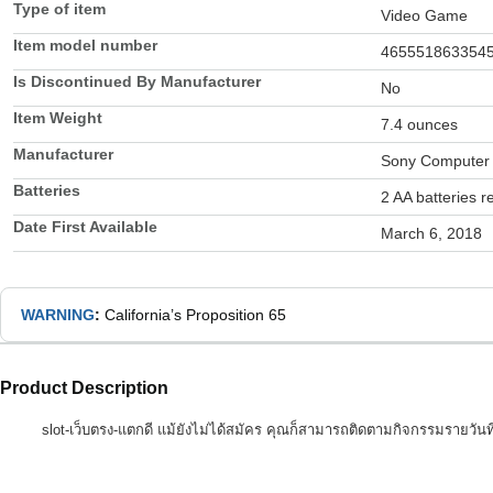
Type of item
Video Game
Item model number
465551863354
Is Discontinued By Manufacturer
No
Item Weight
7.4 ounces
Manufacturer
Sony Computer 
Batteries
2 AA batteries r
Date First Available
March 6, 2018
WARNING
:
California’s Proposition 65
Product Description
slot-เว็บตรง-แตกดี แม้ยังไม่ได้สมัคร คุณก็สามารถติดตามกิจกรรมรายวันที่