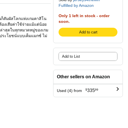
Fulfilled by Amazon
Only 1 left in stock - order
ุณก็สัมผัสโลกแห่งเกมคาสิโน
soon.
องเสียค่าใช้จ่ายแม้แต่น้อย
่ล่าสุดในทุกหมวดหมู่ของเกม
Add to cart
ิประโยชน์แบบเต็มแมกซ์ ไม่
Add to List
Other sellers on Amazon
$
335
99
Used (4) from