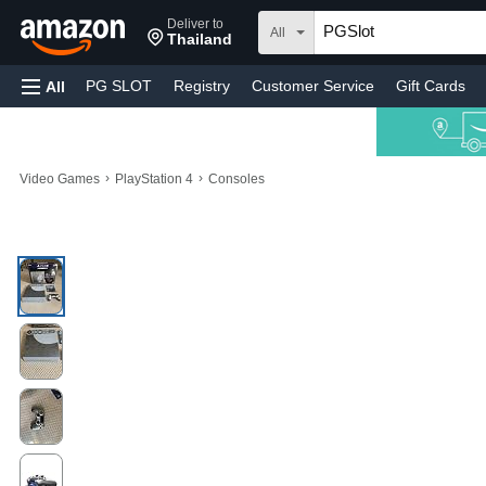
Deliver to
All
Thailand
PG SLOT
Registry
Customer Service
Gift Cards
All
›
›
Video Games
PlayStation 4
Consoles