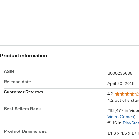
Product information
ASIN
B030236635
Release date
April 20, 2018
Customer Reviews
4.2
4.2 out of 5 star
Best Sellers Rank
#83,477 in Vid
Video Games
)
#116 in
PlaySta
Product Dimensions
14.3 x 4.5 x 17