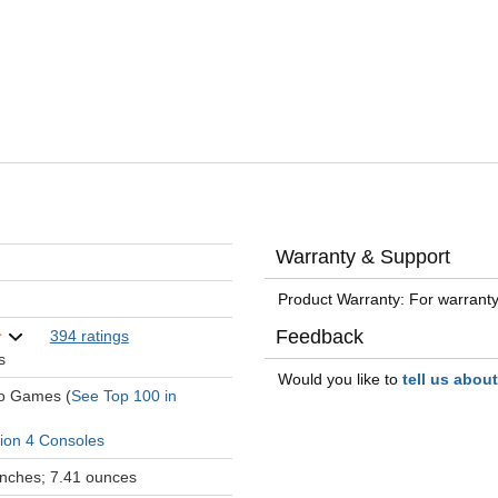
Warranty & Support
Product Warranty: For warranty
Feedback
394 ratings
s
Would you like to
tell us abou
eo Games (
See Top 100 in
tion 4 Consoles
 inches; 7.41 ounces