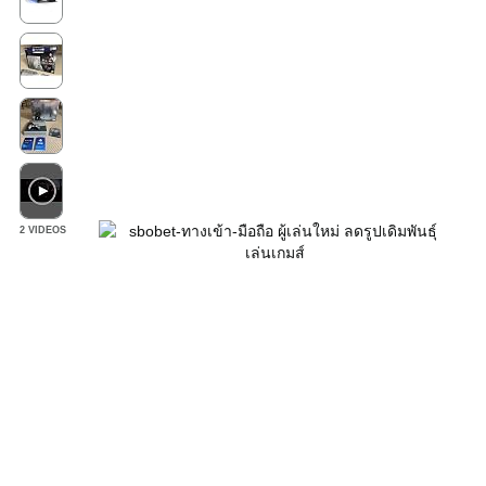
2 VIDEOS