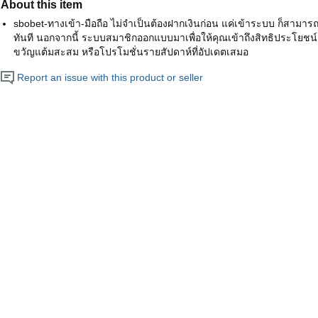
About this item
sbobet-ทางเข้า-มือถือ ไม่จำเป็นต้องฝากเงินก่อน แค่เข้าระบบ ก็สามารถ
ทันที นอกจากนี้ ระบบสมาชิกออกแบบมาเพื่อให้คุณเข้าถึงสิทธิประโยชน์อย
ขวัญแต้มสะสม หรือโปรโมชั่นรายสัปดาห์ที่อัปเดตเสมอ
Report an issue with this product or seller