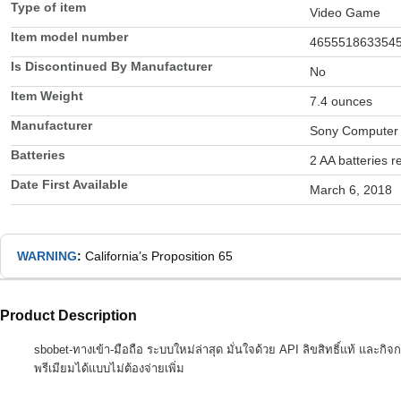
Type of item
Video Game
Item model number
465551863354
Is Discontinued By Manufacturer
No
Item Weight
7.4 ounces
Manufacturer
Sony Computer 
Batteries
2 AA batteries r
Date First Available
March 6, 2018
WARNING
:
California’s Proposition 65
Product Description
sbobet-ทางเข้า-มือถือ ระบบใหม่ล่าสุด มั่นใจด้วย API ลิขสิทธิ์แท้ และกิจ
พรีเมียมได้แบบไม่ต้องจ่ายเพิ่ม