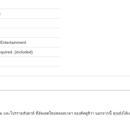
5
Entertainment
equired. (included)
ละโปรรายสัปดาห์ ที่อัพเดตใหม่ตลอดเวลา ลองคิดดูสิว่า นอกจากนี้ คุณยังได้เล่