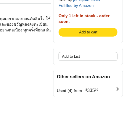
Fulfilled by Amazon
Only 1 left in stock - order
่คุณอยากลองก่อนตัดสินใจ ใช้
soon.
ล่นและของขวัญหลังลงทะเบียน
่างต่อเนื่อง ทุกครั้งที่คุณเล่น
Add to cart
Add to List
Other sellers on Amazon
$
335
99
Used (4) from