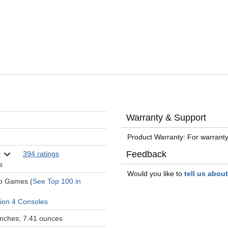
Warranty & Support
Product Warranty: For warranty
Feedback
394 ratings
s
Would you like to
tell us abou
eo Games (
See Top 100 in
tion 4 Consoles
 inches; 7.41 ounces