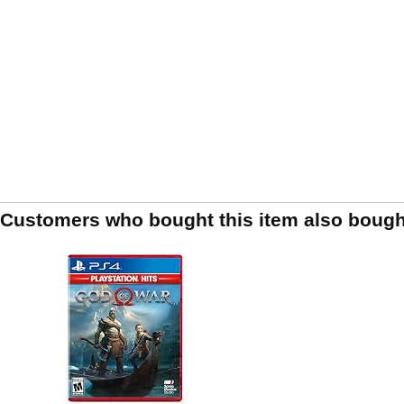
Customers who bought this item also bough