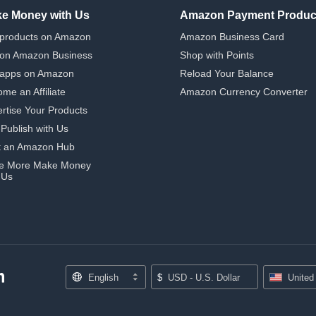
e Money with Us
Amazon Payment Produc
 products on Amazon
Amazon Business Card
 on Amazon Business
Shop with Points
 apps on Amazon
Reload Your Balance
me an Affiliate
Amazon Currency Converter
rtise Your Products
-Publish with Us
t an Amazon Hub
e More Make Money
 Us
English
$
USD - U.S. Dollar
United