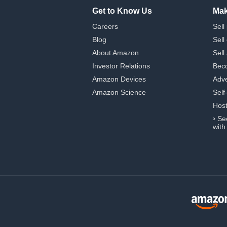
Get to Know Us
Mak
Careers
Sell
Blog
Sell
About Amazon
Sell
Investor Relations
Beco
Amazon Devices
Adve
Amazon Science
Self
Hos
›
Se
with