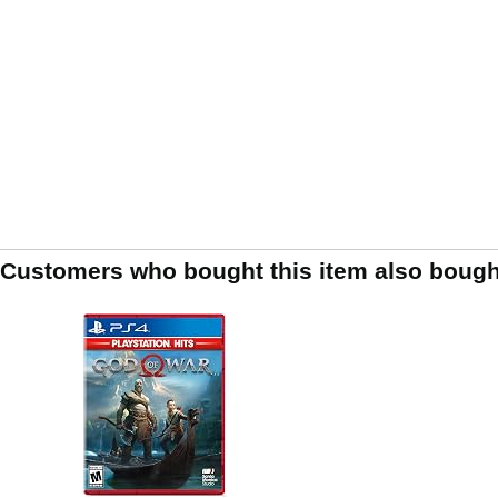
Customers who bought this item also bough