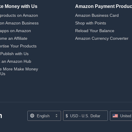
e Money with Us
Amazon Payment Produc
 products on Amazon
Amazon Business Card
 on Amazon Business
Shop with Points
 apps on Amazon
Reload Your Balance
me an Affiliate
Amazon Currency Converter
rtise Your Products
-Publish with Us
t an Amazon Hub
e More Make Money
 Us
English
$
USD - U.S. Dollar
United