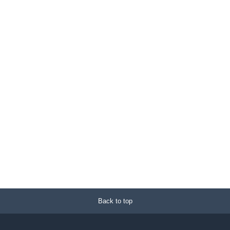
Back to top