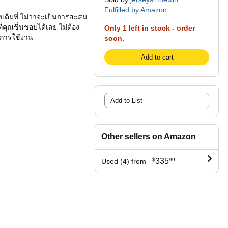
Fulfilled by Amazon
ต็มที่ ไม่ว่าจะเป็นการสะสม
คุณชื่นชอบได้เลย ไม่ต้อง
Only 1 left in stock - order
ดการใช้งาน
soon.
Add to cart
Add to List
Other sellers on Amazon
$
335
99
Used (4) from