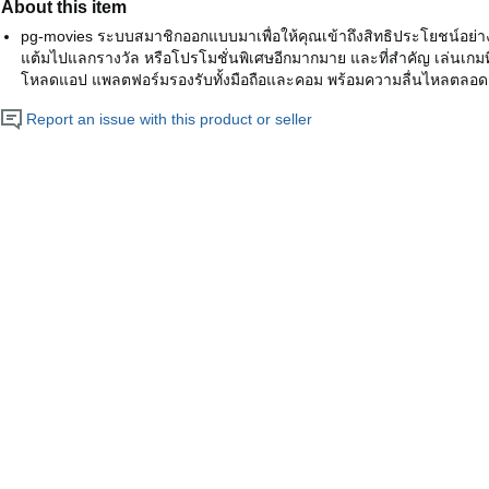
About this item
pg-movies ระบบสมาชิกออกแบบมาเพื่อให้คุณเข้าถึงสิทธิประโยชน์อย่างเ
แต้มไปแลกรางวัล หรือโปรโมชั่นพิเศษอีกมากมาย และที่สำคัญ เล่นเกมที่
โหลดแอป แพลตฟอร์มรองรับทั้งมือถือและคอม พร้อมความลื่นไหลตลอ
Report an issue with this product or seller