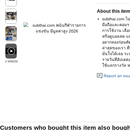
About this ite
subthai.com ไม
มือถือและคอมฯ 
การใช้งาน เลือ
หรือดูบอลสด แ
อยากลองก่อนตัด
ล่าสุดของเรา ที
มั่นใจได้เลย ระ
รายวันที่อัปเดตอ
2 VIDEOS
ใช้แลกรางวัล หรื
Report an issue
Customers who bought this item also bough