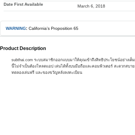
Date First Available
March 6, 2018
WARNING
:
California’s Proposition 65
Product Description
subthai.com ระบบสมาชิกออกแบบมาให้คุณเข้าถึงสิทธิประโยชน์อย่างเต็มท
นี้ไม่จำเป็นต้องโหลดแอป เล่นได้ทั้งบนมือถือและคอมพิวเตอร์ สะดวกสบาย 
ทดลองเล่นฟรี และของขวัญหลังลงทะเบียน