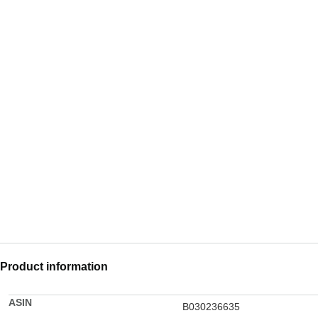
Product information
ASIN
B030236635