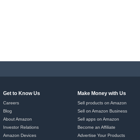
Get to Know Us
Make Money with Us
Careers
Sell products on Amazon
Blog
Sell on Amazon Business
About Amazon
Sell apps on Amazon
Investor Relations
Become an Affiliate
Amazon Devices
Advertise Your Products