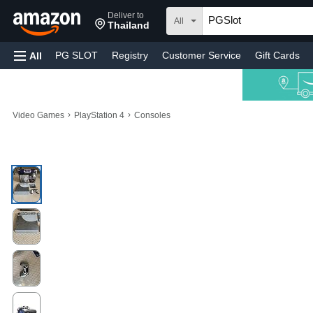
Deliver to
All
Thailand
PG SLOT
Registry
Customer Service
Gift Cards
All
›
›
Video Games
PlayStation 4
Consoles