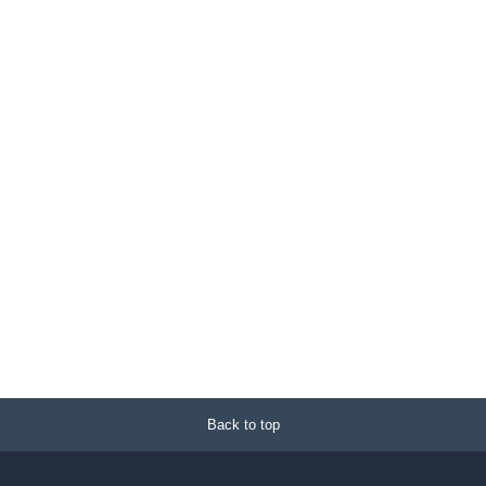
Back to top