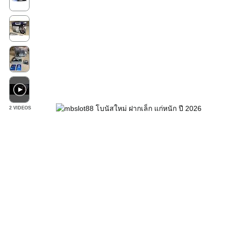
2 VIDEOS