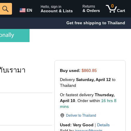
0
Returns
Hello, sign in
EN
& Orders
Cart
Account & Lists
Get free shipping to Thailand
ับเรามา
Buy used:
$860.85
Delivery
Saturday, April 12
to
Thailand
Or fastest delivery
Thursday,
April 10
. Order within
16 hrs 8
mins
Deliver to
Thailand
Used: Very Good
|
Details
Sold by
jerseys4thewin