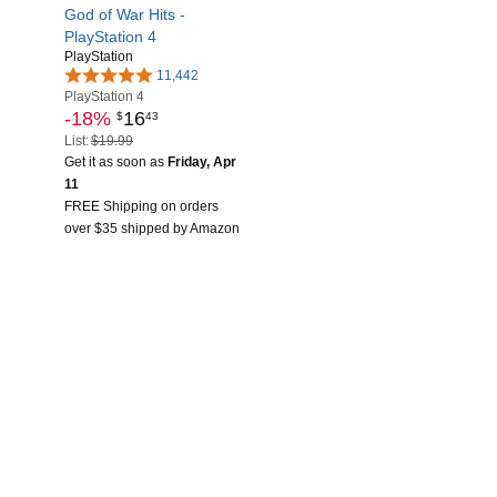
God of War Hits -
PlayStation 4
PlayStation
11,442
PlayStation 4
-18%
16
$
43
List:
$19.99
Get it as soon as
Friday, Apr
11
FREE Shipping on orders
over $35 shipped by Amazon