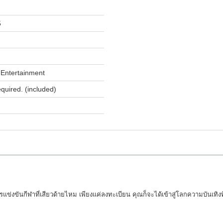
5
Entertainment
equired. (included)
ขันกีฬาที่เสียวด้ายไหม เพียงแค่ลงทะเบียน คุณก็จะได้เข้าสู่โลกความบันเทิงที