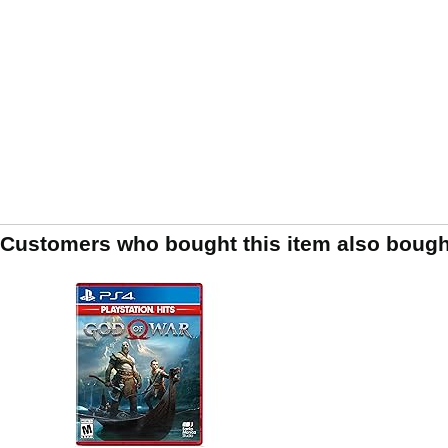
Customers who bought this item also bough