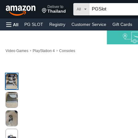
Deliver to
All
Thailand
PG SLOT
Registry
Customer Service
Gift Cards
All
›
›
Video Games
PlayStation 4
Consoles