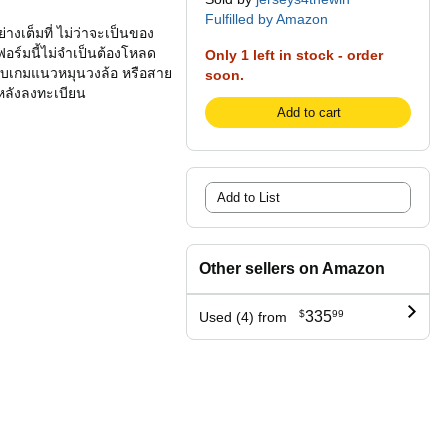
Fulfilled by Amazon
เต็มที่ ไม่ว่าจะเป็นของ
อร์มนี้ไม่จำเป็นต้องโหลด
Only 1 left in stock - order
ชอบเกมแนวหมุนวงล้อ หรือสาย
soon.
ญหลังลงทะเบียน
Add to cart
Add to List
Other sellers on Amazon
$
335
99
Used (4) from