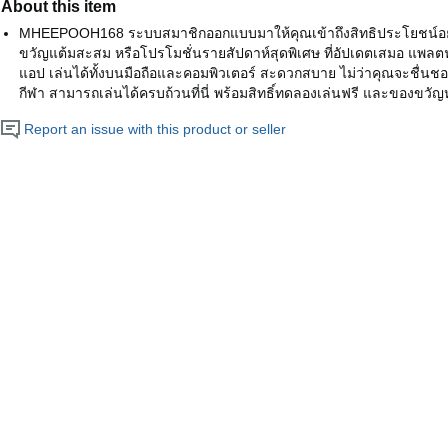
About this item
MHEEPOOH168 ระบบสมาชิกออกแบบมาให้คุณเข้าถึงสิทธิประโยชน์อย่าง
ขวัญแต้มสะสม หรือโปรโมชั่นรายสัปดาห์สุดพิเศษ ที่อัปเดตเสมอ แพลตฟ
แอป เล่นได้ทั้งบนมือถือและคอมพิวเตอร์ สะดวกสบาย ไม่ว่าคุณจะชื่น
กีฬา สามารถเล่นได้ครบถ้วนที่นี่ พร้อมสิทธิ์ทดลองเล่นฟรี และของขวั
Report an issue with this product or seller