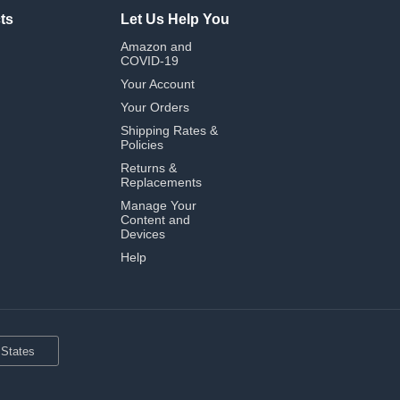
ts
Let Us Help You
Amazon and
COVID-19
Your Account
Your Orders
Shipping Rates &
Policies
Returns &
Replacements
Manage Your
Content and
Devices
Help
 States