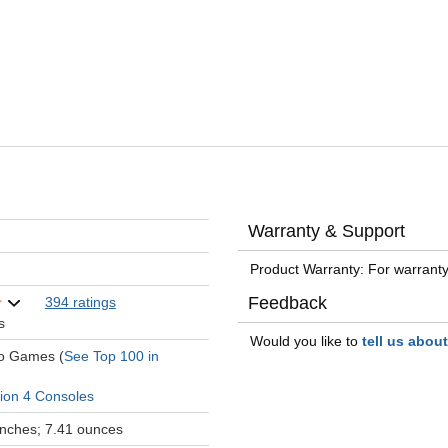
Warranty & Support
Product Warranty: For warranty
Feedback
394 ratings
s
Would you like to
tell us abou
eo Games (
See Top 100 in
tion 4 Consoles
 inches; 7.41 ounces