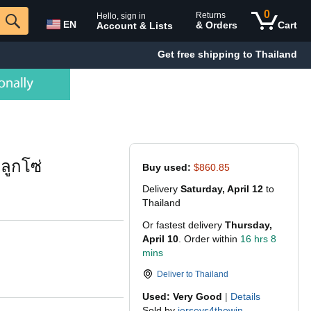
0
Returns
Hello, sign in
EN
& Orders
Cart
Account & Lists
Get free shipping to Thailand
ลูกโซ่
Buy used:
$860.85
Delivery
Saturday, April 12
to
Thailand
Or fastest delivery
Thursday,
April 10
. Order within
16 hrs 8
mins
Deliver to
Thailand
Used: Very Good
|
Details
Sold by
jerseys4thewin