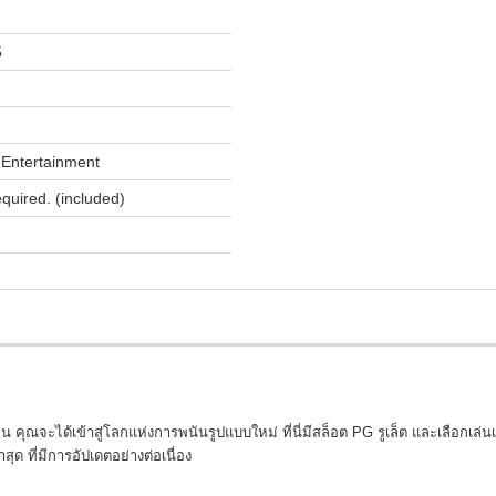
5
Entertainment
equired. (included)
คุณจะได้เข้าสู่โลกแห่งการพนันรูปแบบใหม่ ที่นี่มีสล็อต PG รูเล็ต และเลือกเล
ด ที่มีการอัปเดตอย่างต่อเนื่อง