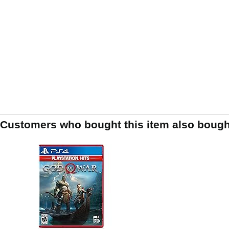
Customers who bought this item also bough