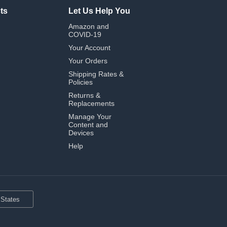
ts
Let Us Help You
Amazon and
COVID-19
Your Account
Your Orders
Shipping Rates &
Policies
Returns &
Replacements
Manage Your
Content and
Devices
Help
 States