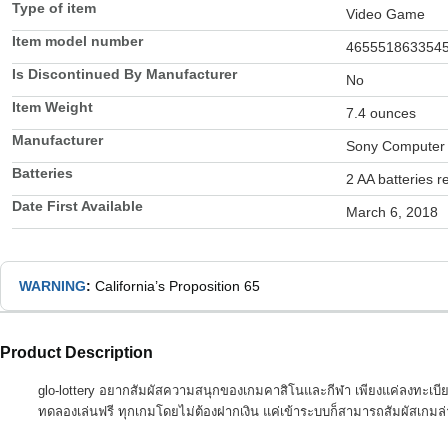
Type of item
Video Game
Item model number
465551863354
Is Discontinued By Manufacturer
No
Item Weight
7.4 ounces
Manufacturer
Sony Computer 
Batteries
2 AA batteries r
Date First Available
March 6, 2018
WARNING
:
California’s Proposition 65
Product Description
glo-lottery อยากสัมผัสความสนุกของเกมคาสิโนและกีฬา เพียงแค่ลงทะเบียน 
ทดลองเล่นฟรี ทุกเกมโดยไม่ต้องฝากเงิน แค่เข้าระบบก็สามารถสัมผัสเกมล่าสุ