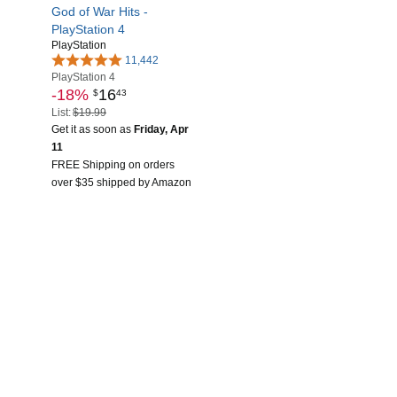
God of War Hits -
PlayStation 4
PlayStation
11,442
PlayStation 4
-18%
16
$
43
List:
$19.99
Get it as soon as
Friday, Apr
11
FREE Shipping on orders
over $35 shipped by Amazon