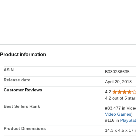
Product information
ASIN
B030236635
Release date
April 20, 2018
Customer Reviews
4.2
4.2 out of 5 star
Best Sellers Rank
#83,477 in Vid
Video Games
)
#116 in
PlaySta
Product Dimensions
14.3 x 4.5 x 17