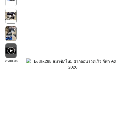
2 VIDEOS