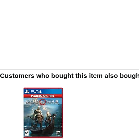
Customers who bought this item also bough