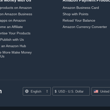
e Money with Us
Amazon Payment Produc
 products on Amazon
Amazon Business Card
 on Amazon Business
Shop with Points
 apps on Amazon
Reload Your Balance
me an Affiliate
Amazon Currency Converter
rtise Your Products
-Publish with Us
t an Amazon Hub
e More Make Money
 Us
English
$
USD - U.S. Dollar
United