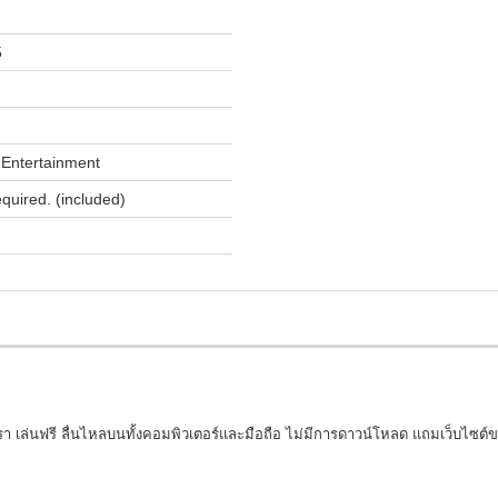
5
Entertainment
equired. (included)
 เล่นฟรี ลื่นไหลบนทั้งคอมพิวเตอร์และมือถือ ไม่มีการดาวน์โหลด แถมเว็บไซต์ของเ