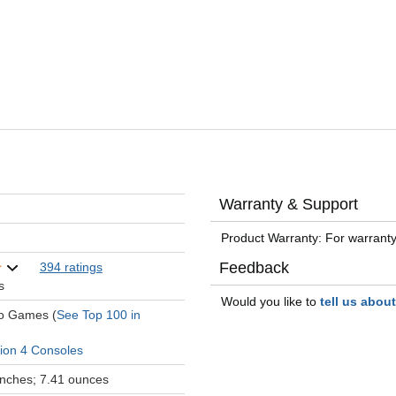
Warranty & Support
Product Warranty: For warranty
Feedback
394 ratings
s
Would you like to
tell us abou
eo Games (
See Top 100 in
tion 4 Consoles
 inches; 7.41 ounces