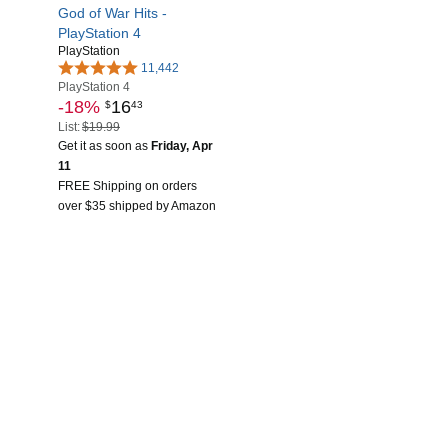
God of War Hits -
PlayStation 4
PlayStation
11,442
PlayStation 4
-18%
16
$
43
List:
$19.99
Get it as soon as
Friday, Apr
11
FREE Shipping on orders
over $35 shipped by Amazon