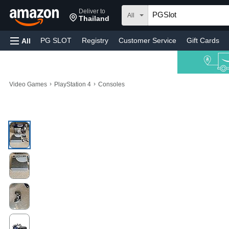
Deliver to
All
Thailand
PG SLOT
Registry
Customer Service
Gift Cards
All
›
›
Video Games
PlayStation 4
Consoles