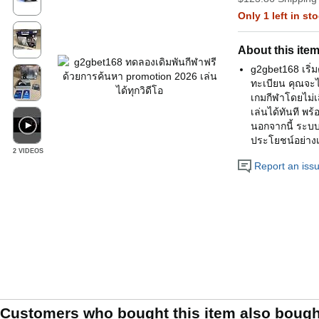
Only 1 left in st
About this ite
g2gbet168 เริ่
ทะเบียน คุณจะไ
เกมกีฬาโดยไม่เ
เล่นได้ทันที พ
นอกจากนี้ ระบบ
ประโยชน์อย่างเต
2 VIDEOS
Report an issue
Customers who bought this item also bough