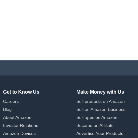
Get to Know Us
Make Money with Us
Careers
Sell products on Amazon
Blog
Sell on Amazon Business
About Amazon
Sell apps on Amazon
Investor Relations
Become an Affiliate
Amazon Devices
Advertise Your Products