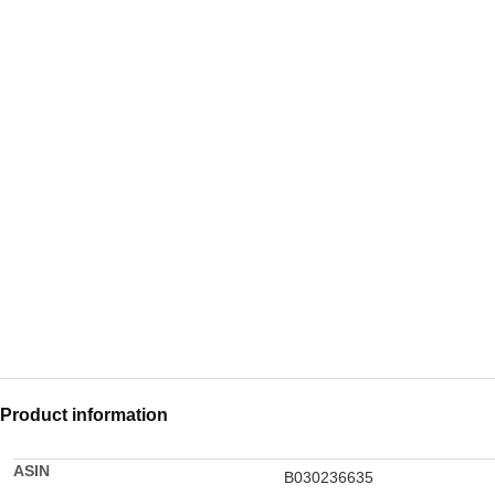
Product information
ASIN
B030236635