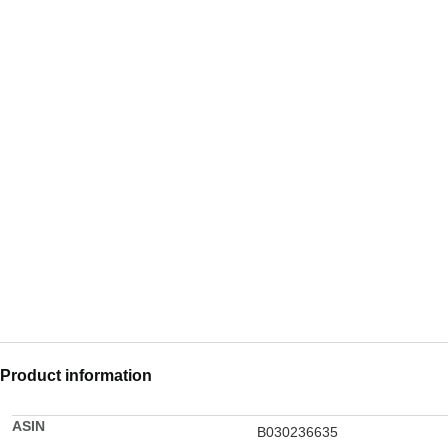
Product information
ASIN
B030236635