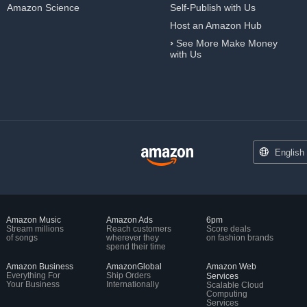
Amazon Science
Self-Publish with Us
Host an Amazon Hub
›
See More Make Money
with Us
English
Amazon Music
Amazon Ads
6pm
Stream millions
Reach customers
Score deals
of songs
wherever they
on fashion brands
spend their time
Amazon Business
AmazonGlobal
Amazon Web
Everything For
Ship Orders
Services
Your Business
Internationally
Scalable Cloud
Computing
Services