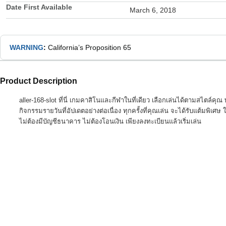
Date First Available
March 6, 2018
WARNING
:
California’s Proposition 65
Product Description
aller-168-slot ที่นี่ เกมคาสิโนและกีฬาในที่เดียว เลือกเล่นได้ตามสไตล์
กิจกรรมรายวันที่อัปเดตอย่างต่อเนื่อง ทุกครั้งที่คุณเล่น จะได้รับแต้มพิเศษ
ไม่ต้องมีบัญชีธนาคาร ไม่ต้องโอนเงิน เพียงลงทะเบียนแล้วเริ่มเล่น