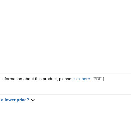
 information about this product, please
click here.
[PDF ]
t a lower price?