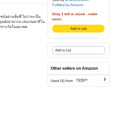
Fulfilled by Amazon
Only 1 left in stock - order
อย่างเต็มที่ ไม่ว่าจะเป็น
soon.
คุณยังสามารถ เล่นเกมคาสิโน
แลกรางวัลในอนาคต
Add to cart
Add to List
Other sellers on Amazon
$
335
99
Used (4) from