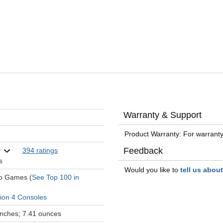
Warranty & Support
Product Warranty: For warranty
Feedback
394 ratings
s
Would you like to
tell us abou
eo Games (
See Top 100 in
tion 4 Consoles
 inches; 7.41 ounces