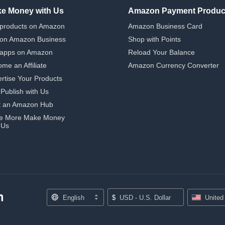
e Money with Us
Amazon Payment Produc
 products on Amazon
Amazon Business Card
 on Amazon Business
Shop with Points
 apps on Amazon
Reload Your Balance
me an Affiliate
Amazon Currency Converter
rtise Your Products
-Publish with Us
t an Amazon Hub
e More Make Money
 Us
English
$
USD - U.S. Dollar
United