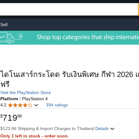
Sell
ไดโนเสาร์กระโดด รับเงินพิเศษ กีฬา 2026 แล
ฟรี
Visit the PlayStation Store
Platform :
PlayStation 4
4.2
394 ratings
719
$
98
$123.86 Shipping & Import Charges to Thailand
Details
Only 1 left in stock - order soon.