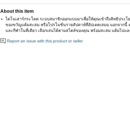
About this item
ไดโนเสาร์กระโดด ระบบสมาชิกออกแบบมาเพื่อให้คุณเข้าถึงสิทธิประโยชน์
ของขวัญแต้มสะสม หรือโปรโมชั่นรายสัปดาห์ที่อัปเดตเสมอ นอกจากนี้ 
และกีฬาในที่เดียว เลือกเล่นได้ตามสไตล์ของคุณ พร้อมสะสม แต้มไป
Report an issue with this product or seller