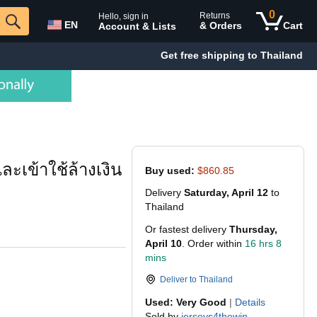
0
Returns
Hello, sign in
EN
& Orders
Cart
Account & Lists
Get free shipping to Thailand
ะเข้าใช้ล้างเงิน
Buy used:
$860.85
Delivery
Saturday, April 12
to
Thailand
Or fastest delivery
Thursday,
April 10
. Order within
16 hrs 8
mins
Deliver to
Thailand
Used: Very Good
|
Details
Sold by
jerseys4thewin