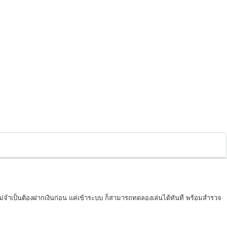
ม่จำเป็นต้องฝากเงินก่อน แค่เข้าระบบ ก็สามารถทดลองเล่นได้ทันที พร้อมสำรวจ