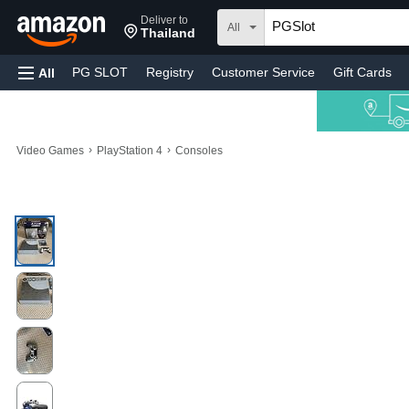
Deliver to
All
Thailand
PG SLOT
Registry
Customer Service
Gift Cards
All
›
›
Video Games
PlayStation 4
Consoles