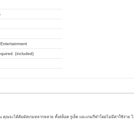
5
Entertainment
equired. (included)
คุณจะได้สัมผัสเกมหลากหลาย ทั้งสล็อต รูเล็ต และเกมกีฬาโดยไม่มีค่าใช้จ่าย ไ