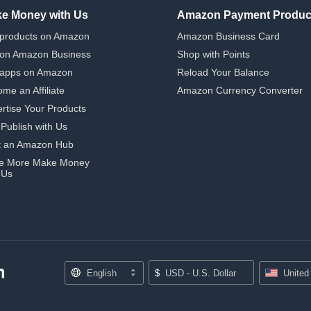
e Money with Us
Amazon Payment Produc
 products on Amazon
Amazon Business Card
 on Amazon Business
Shop with Points
 apps on Amazon
Reload Your Balance
me an Affiliate
Amazon Currency Converter
rtise Your Products
-Publish with Us
t an Amazon Hub
e More Make Money
 Us
English
$
USD - U.S. Dollar
United