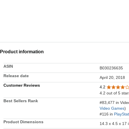
Product information
ASIN
B030236635
Release date
April 20, 2018
Customer Reviews
4.2
4.2 out of 5 star
Best Sellers Rank
#83,477 in Vid
Video Games
)
#116 in
PlaySta
Product Dimensions
14.3 x 4.5 x 17