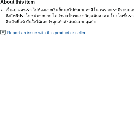
About this item
เว็บ-บา-คา-ร่า ไม่ต้องฝากเงินก็สนุกไปกับเกมคาสิโน เพราะเรามีระบบส
ถึงสิทธิประโยชน์มากมาย ไม่ว่าจะเป็นของขวัญแต้มสะสม โปรโมชั่นรายสั
ลิขสิทธิ์แท้ มั่นใจได้เลยว่าคุณกำลังสัมผัสเกมสุดปัง
Report an issue with this product or seller