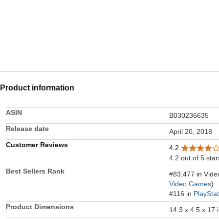
Product information
ASIN
B030236635
Release date
April 20, 2018
Customer Reviews
4.2
4.2 out of 5 star
Best Sellers Rank
#83,477 in Vid
Video Games
)
#116 in
PlaySta
Product Dimensions
14.3 x 4.5 x 17