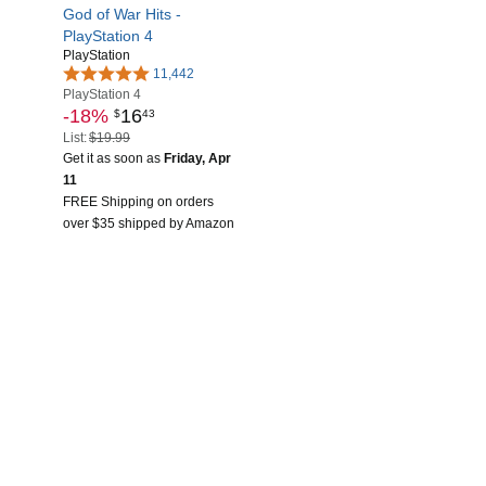
God of War Hits -
PlayStation 4
PlayStation
11,442
PlayStation 4
-18%
16
$
43
List:
$19.99
Get it as soon as
Friday, Apr
11
FREE Shipping on orders
over $35 shipped by Amazon