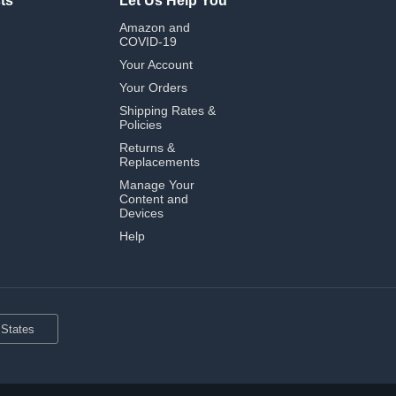
ts
Let Us Help You
Amazon and
COVID-19
Your Account
Your Orders
Shipping Rates &
Policies
Returns &
Replacements
Manage Your
Content and
Devices
Help
 States