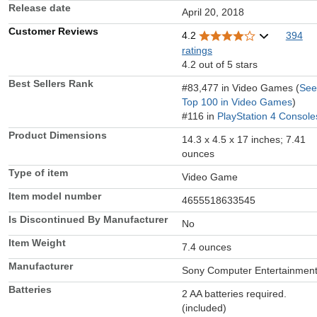
Release date
April 20, 2018
Customer Reviews
4.2
394
ratings
4.2 out of 5 stars
Best Sellers Rank
#83,477 in Video Games (
See
Top 100 in Video Games
)
#116 in
PlayStation 4 Console
Product Dimensions
14.3 x 4.5 x 17 inches; 7.41
ounces
Type of item
Video Game
Item model number
4655518633545
Is Discontinued By Manufacturer
No
Item Weight
7.4 ounces
Manufacturer
Sony Computer Entertainmen
Batteries
2 AA batteries required.
(included)