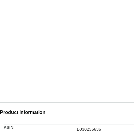
Product information
ASIN
B030236635