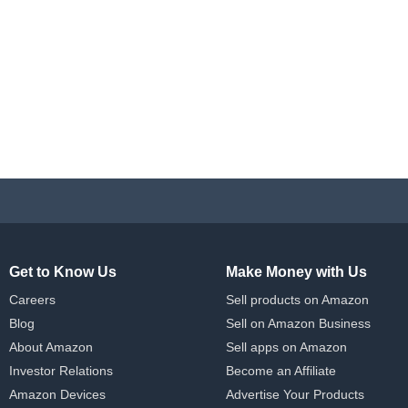
Get to Know Us
Make Money with Us
Careers
Sell products on Amazon
Blog
Sell on Amazon Business
About Amazon
Sell apps on Amazon
Investor Relations
Become an Affiliate
Amazon Devices
Advertise Your Products