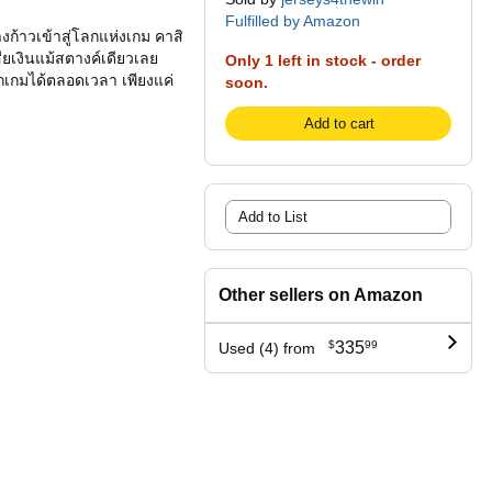
Fulfilled by Amazon
งก้าวเข้าสู่โลกแห่งเกม คาสิ
ียเงินแม้สตางค์เดียวเลย
Only 1 left in stock - order
กเกมได้ตลอดเวลา เพียงแค่
soon.
Add to cart
Add to List
Other sellers on Amazon
$
335
99
Used (4) from