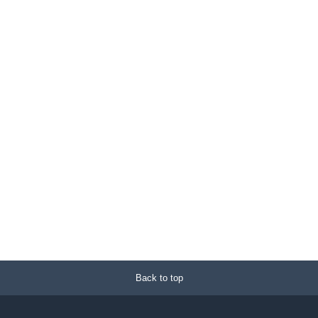
Back to top