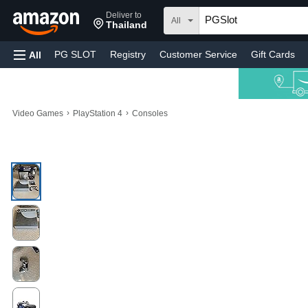
Deliver to
All
Thailand
PG SLOT
Registry
Customer Service
Gift Cards
All
›
›
Video Games
PlayStation 4
Consoles