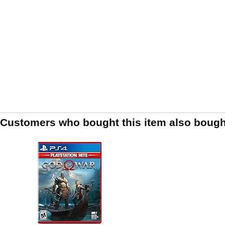
Customers who bought this item also bough