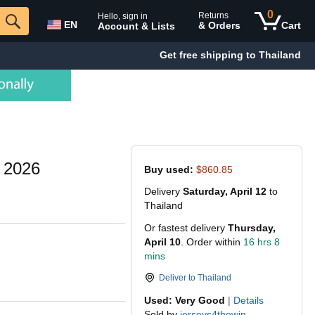
0
Returns
Hello, sign in
EN
& Orders
Cart
Account & Lists
Get free shipping to Thailand
ี 2026
Buy used:
$860.85
Delivery
Saturday, April 12
to
Thailand
Or fastest delivery
Thursday,
April 10
. Order within
16 hrs 8
mins
Deliver to
Thailand
Used: Very Good
|
Details
Sold by
jerseys4thewin