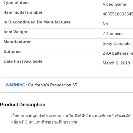
Type of item
Video Game
Item model number
465551863354
Is Discontinued By Manufacturer
No
Item Weight
7.4 ounces
Manufacturer
Sony Computer 
Batteries
2 AA batteries r
Date First Available
March 6, 2018
WARNING
:
California’s Proposition 65
Product Description
เว็บหวย หากคุณกำลังมองหาความบันเทิงที่ลื่นไหล และรื่นรมย์ เพียงแค่ก้า
สล็อต PG และเกมกีฬาอย่างเต็มอรรถรส