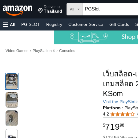
Deliver to
All
Thailand
PG SLOT
Registry
Customer Service
Gift Cards
S
All
›
›
Video Games
PlayStation 4
Consoles
เว็บสล็อต
เกมสล็อต 2
KSom
Visit the PlayStat
Platform :
PlaySt
4.2
719
$
98
$123.86 Shipping