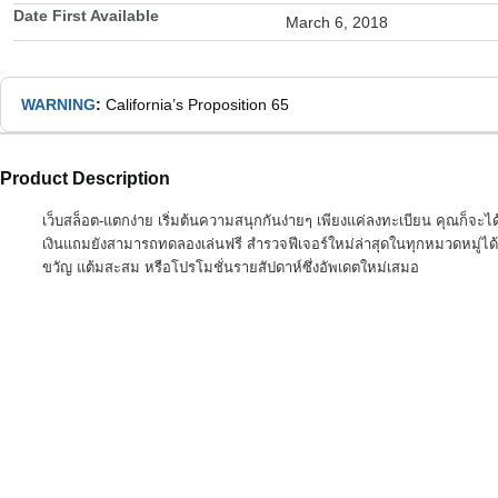
Date First Available
March 6, 2018
WARNING
:
California’s Proposition 65
Product Description
เว็บสล็อต-แตกง่าย เริ่มต้นความสนุกกันง่ายๆ เพียงแค่ลงทะเบียน คุณก็จะได
เงินแถมยังสามารถทดลองเล่นฟรี สำรวจฟีเจอร์ใหม่ล่าสุดในทุกหมวดหมู่ได้
ขวัญ แต้มสะสม หรือโปรโมชั่นรายสัปดาห์ซึ่งอัพเดตใหม่เสมอ