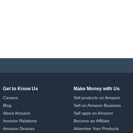
Get to Know Us
Make Money with Us
Careers
Sell products on Amazon
Blog
Sell on Amazon Business
About Amazon
Sell apps on Amazon
Investor Relations
Become an Affiliate
Amazon Devices
Advertise Your Products