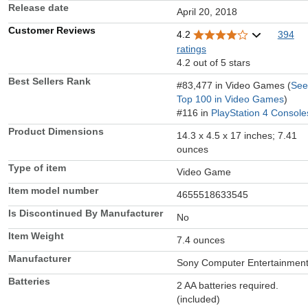
Release date
April 20, 2018
Customer Reviews
4.2
394
ratings
4.2 out of 5 stars
Best Sellers Rank
#83,477 in Video Games (
See
Top 100 in Video Games
)
#116 in
PlayStation 4 Console
Product Dimensions
14.3 x 4.5 x 17 inches; 7.41
ounces
Type of item
Video Game
Item model number
4655518633545
Is Discontinued By Manufacturer
No
Item Weight
7.4 ounces
Manufacturer
Sony Computer Entertainmen
Batteries
2 AA batteries required.
(included)