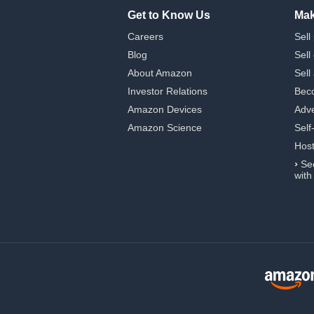
Get to Know Us
Mak
Careers
Sell
Blog
Sell
About Amazon
Sell
Investor Relations
Beco
Amazon Devices
Adve
Amazon Science
Self
Hos
›
Se
with