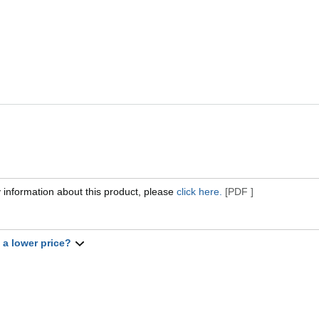
 information about this product, please
click here.
[PDF ]
t a lower price?