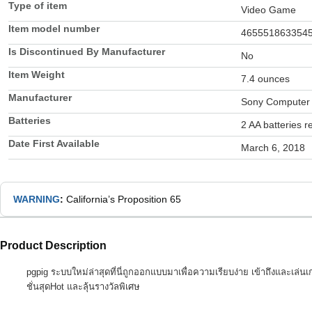
Type of item
Video Game
Item model number
465551863354
Is Discontinued By Manufacturer
No
Item Weight
7.4 ounces
Manufacturer
Sony Computer 
Batteries
2 AA batteries r
Date First Available
March 6, 2018
WARNING
:
California’s Proposition 65
Product Description
pgpig ระบบใหม่ล่าสุดที่นี่ถูกออกแบบมาเพื่อความเรียบง่าย เข้าถึงและเล
ชั่นสุดHot และลุ้นรางวัลพิเศษ