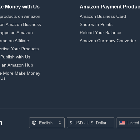
e Money with Us
Amazon Payment Produc
 products on Amazon
Amazon Business Card
 on Amazon Business
Shop with Points
 apps on Amazon
Reload Your Balance
me an Affiliate
Amazon Currency Converter
rtise Your Products
-Publish with Us
t an Amazon Hub
e More Make Money
 Us
English
$
USD - U.S. Dollar
United