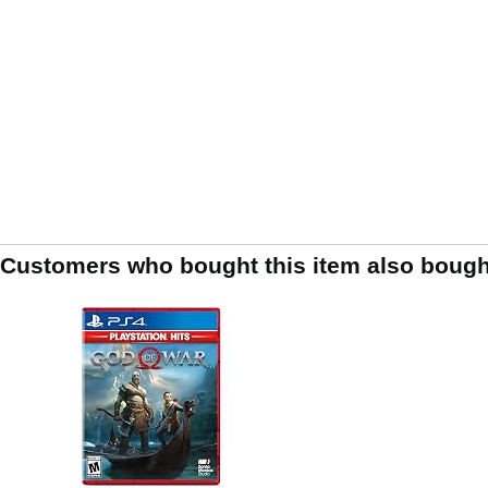
Customers who bought this item also bough