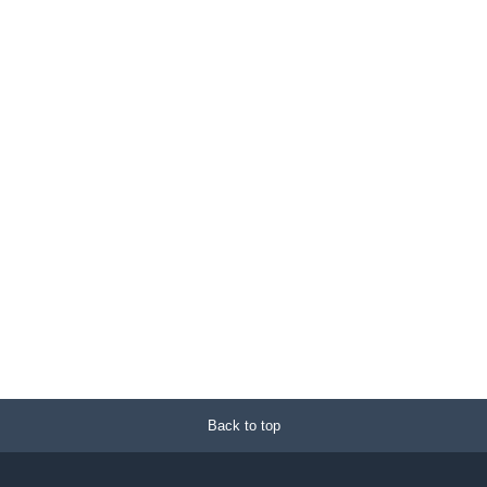
Back to top