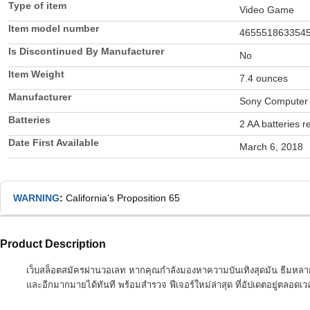
Type of item
Video Game
Item model number
465551863354
Is Discontinued By Manufacturer
No
Item Weight
7.4 ounces
Manufacturer
Sony Computer 
Batteries
2 AA batteries r
Date First Available
March 6, 2018
WARNING
:
California’s Proposition 65
Product Description
เว็บสล็อตสมัครผ่านวอเลท หากคุณกำลังมองหาความบันเทิงสุดมัน ธีมหลากหล
และอีกมากมายได้ทันที พร้อมสำรวจ ฟีเจอร์ใหม่ล่าสุด ที่อัปเดตอยู่ตลอดเว