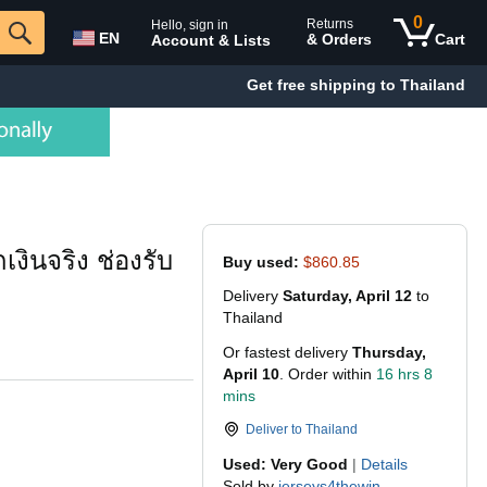
0
Returns
Hello, sign in
EN
& Orders
Cart
Account & Lists
Get free shipping to Thailand
งินจริง ช่องรับ
Buy used:
$860.85
Delivery
Saturday, April 12
to
Thailand
Or fastest delivery
Thursday,
April 10
. Order within
16 hrs 8
mins
Deliver to
Thailand
Used: Very Good
|
Details
Sold by
jerseys4thewin