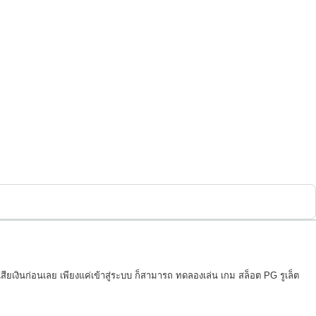
เงินก่อนเลย เพียงแค่เข้าสู่ระบบ ก็สามารถ ทดลองเล่น เกม สล็อต PG รูเล็ต