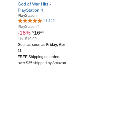
God of War Hits -
PlayStation 4
PlayStation
11,442
PlayStation 4
-18%
16
$
43
List:
$19.99
Get it as soon as
Friday, Apr
11
FREE Shipping on orders
over $35 shipped by Amazon