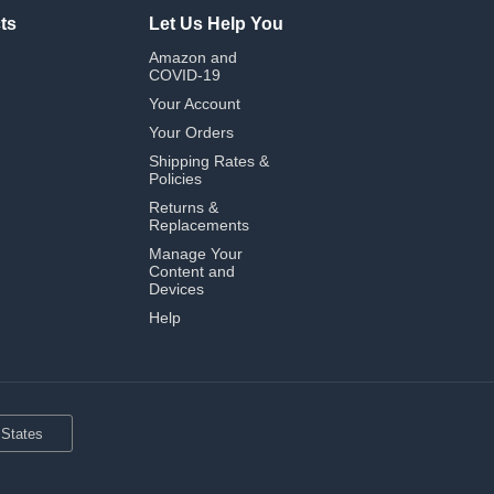
ts
Let Us Help You
Amazon and
COVID-19
Your Account
Your Orders
Shipping Rates &
Policies
Returns &
Replacements
Manage Your
Content and
Devices
Help
 States