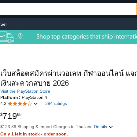
Sell
เว็บสล็อตสมัครผ่านวอเลท กีฬาออนไลน์ แจกเ
เงินสะดวกสบาย 2026
Visit the PlayStation Store
Platform :
PlayStation 4
4.2
394 ratings
719
$
98
$123.86 Shipping & Import Charges to Thailand
Details
Only 1 left in stock - order soon.