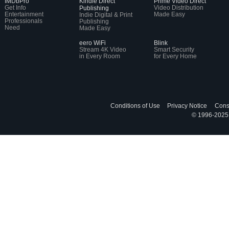
IMDbPro
Kindle Direct
Prime Video Direct
Get Info
Video Distribution
Publishing
Entertainment
Made Easy
Indie Digital & Print
Professionals
Publishing
Need
Made Easy
eero WiFi
Blink
Stream 4K Video
Smart Security
in Every Room
for Every Home
Conditions of Use
Privacy Notice
Cons
© 1996-2025, 