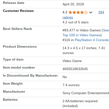
Release date
April 20, 2018
Customer Reviews
4.2
394
ratings
4.2 out of 5 stars
Best Sellers Rank
#83,477 in Video Games (
See
Top 100 in Video Games
)
#116 in
PlayStation 4 Console
Product Dimensions
14.3 x 4.5 x 17 inches; 7.41
ounces
Type of item
Video Game
Item model number
4655518633545
Is Discontinued By Manufacturer
No
Item Weight
7.4 ounces
Manufacturer
Sony Computer Entertainmen
Batteries
2 AA batteries required.
(included)