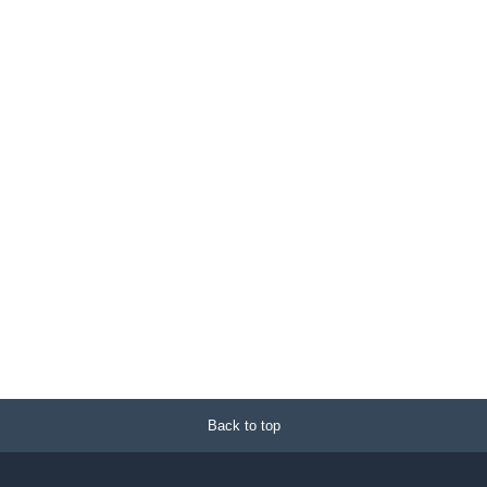
Back to top