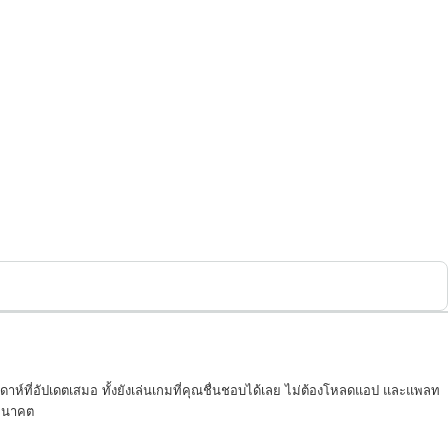
ห์ที่อัปเดตเสมอ ทั้งยังเล่นเกมที่คุณชื่นชอบได้เลย ไม่ต้องโหลดแอป และแพลท
นอนาคต