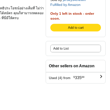
Fulfilled by Amazon
ธิประโยชน์อย่างเต็มที่ ไม่ว่า
ม่ได้สมัคร คุณก็สามารถทดลอง
Only 1 left in stock - order
ี่นี่มีให้ครบ
soon.
Add to cart
Add to List
Other sellers on Amazon
$
335
99
Used (4) from