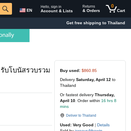
0
Returns
Hello, sign in
EN
& Orders
Cart
Account & Lists
Get free shipping to Thailand
 รับโบนัสรวบรวม
Buy used:
$860.85
Delivery
Saturday, April 12
to
Thailand
Or fastest delivery
Thursday,
April 10
. Order within
16 hrs 8
mins
Deliver to
Thailand
Used: Very Good
|
Details
Sold by
jerseys4thewin