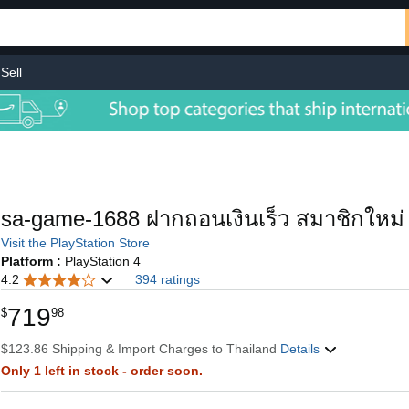
Sell
sa-game-1688 ฝากถอนเงินเร็ว สมาชิกใหม่
Visit the PlayStation Store
Platform :
PlayStation 4
4.2
394 ratings
719
$
98
$123.86 Shipping & Import Charges to Thailand
Details
Only 1 left in stock - order soon.