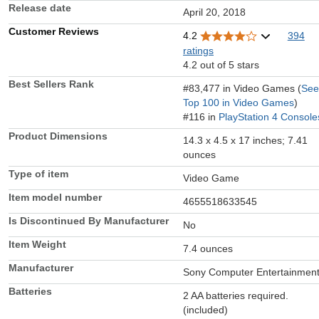
Release date
April 20, 2018
Customer Reviews
4.2
394
ratings
4.2 out of 5 stars
Best Sellers Rank
#83,477 in Video Games (
See
Top 100 in Video Games
)
#116 in
PlayStation 4 Console
Product Dimensions
14.3 x 4.5 x 17 inches; 7.41
ounces
Type of item
Video Game
Item model number
4655518633545
Is Discontinued By Manufacturer
No
Item Weight
7.4 ounces
Manufacturer
Sony Computer Entertainmen
Batteries
2 AA batteries required.
(included)