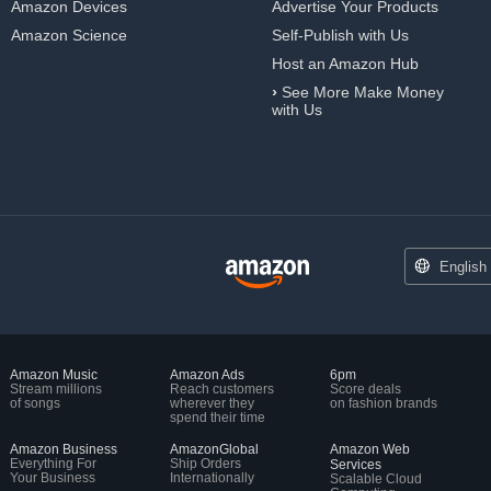
Amazon Devices
Advertise Your Products
Amazon Science
Self-Publish with Us
Host an Amazon Hub
›
See More Make Money
with Us
English
Amazon Music
Amazon Ads
6pm
Stream millions
Reach customers
Score deals
of songs
wherever they
on fashion brands
spend their time
Amazon Business
AmazonGlobal
Amazon Web
Everything For
Ship Orders
Services
Your Business
Internationally
Scalable Cloud