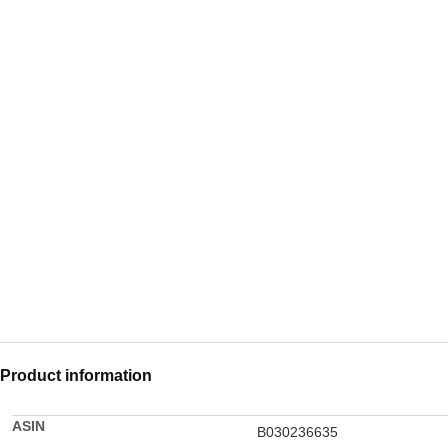
Product information
ASIN
B030236635