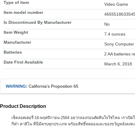
Type of item
Video Game
Item model number
465551863354
Is Discontinued By Manufacturer
No
Item Weight
7.4 ounces
Manufacturer
Sony Computer 
Batteries
2 AA batteries r
Date First Available
March 6, 2018
WARNING
:
California’s Proposition 65
Product Description
เช็คลอตเตอรี่-16-พฤศจิกายน-2564 อยากลองก่อนตัดสินใจใช่ไหม เราเปิดให้
กีฬา คาสิโน ที่นี่มีครบทุกประเภท พร้อมสิทธิ์ทดลองและของขวัญหลังลงทะ