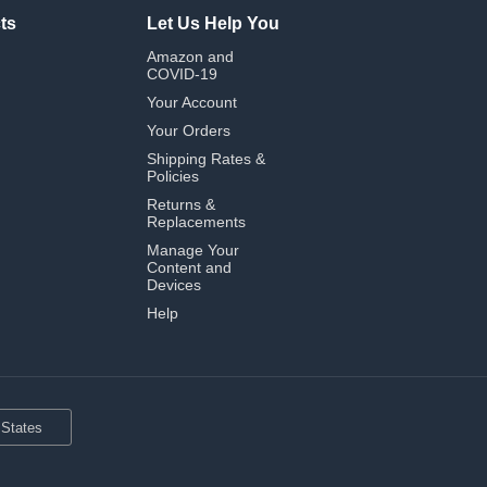
ts
Let Us Help You
Amazon and
COVID-19
Your Account
Your Orders
Shipping Rates &
Policies
Returns &
Replacements
Manage Your
Content and
Devices
Help
 States