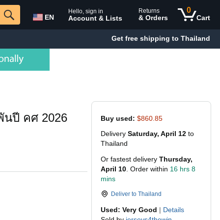
0
Returns
Hello, sign in
EN
& Orders
Cart
Account & Lists
Get free shipping to Thailand
พันปี คศ 2026
Buy used:
$860.85
Delivery
Saturday, April 12
to
Thailand
Or fastest delivery
Thursday,
April 10
. Order within
16 hrs 8
mins
Deliver to
Thailand
Used: Very Good
|
Details
Sold by
jerseys4thewin