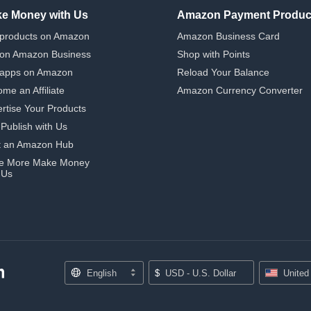
e Money with Us
Amazon Payment Produc
 products on Amazon
Amazon Business Card
 on Amazon Business
Shop with Points
 apps on Amazon
Reload Your Balance
me an Affiliate
Amazon Currency Converter
rtise Your Products
-Publish with Us
t an Amazon Hub
e More Make Money
 Us
English
$
USD - U.S. Dollar
United