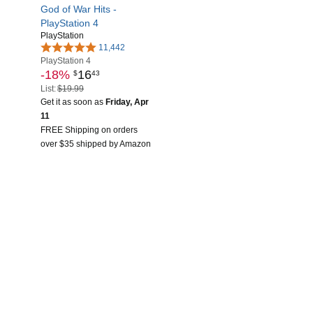
God of War Hits -
PlayStation 4
PlayStation
11,442
PlayStation 4
-18%
16
$
43
List:
$19.99
Get it as soon as
Friday, Apr
11
FREE Shipping on orders
over $35 shipped by Amazon