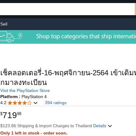
Sell
เช็คลอตเตอรี่-16-พฤศจิกายน-2564 เข้าเดิม
กมาลงทะเบียน
Visit the PlayStation Store
Platform :
PlayStation 4
4.2
394 ratings
719
$
98
$123.86 Shipping & Import Charges to Thailand
Details
Only 1 left in stock - order soon.