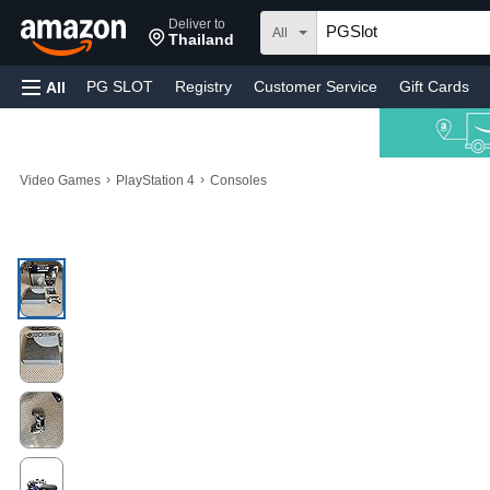
Deliver to
All
Thailand
PG SLOT
Registry
Customer Service
Gift Cards
All
›
›
Video Games
PlayStation 4
Consoles