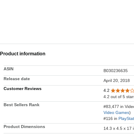
Product information
ASIN
B030236635
Release date
April 20, 2018
Customer Reviews
4.2
4.2 out of 5 star
Best Sellers Rank
#83,477 in Vid
Video Games
)
#116 in
PlaySta
Product Dimensions
14.3 x 4.5 x 17