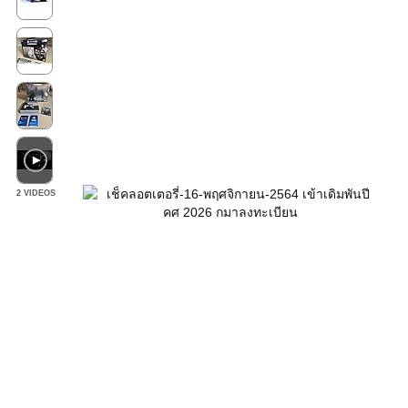
2 VIDEOS