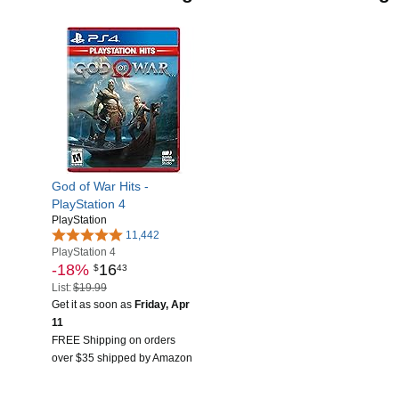
God of War Hits -
PlayStation 4
PlayStation
11,442
PlayStation 4
-18%
16
$
43
List:
$19.99
Get it as soon as
Friday, Apr
11
FREE Shipping on orders
over $35 shipped by Amazon