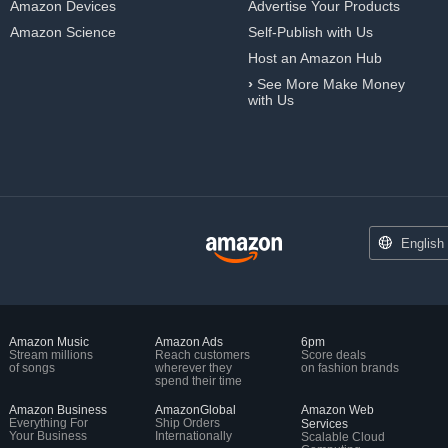
Amazon Devices
Advertise Your Products
Amazon Science
Self-Publish with Us
Host an Amazon Hub
›
See More Make Money
with Us
English
Amazon Music
Amazon Ads
6pm
Stream millions
Reach customers
Score deals
of songs
wherever they
on fashion brands
spend their time
Amazon Business
AmazonGlobal
Amazon Web
Everything For
Ship Orders
Services
Your Business
Internationally
Scalable Cloud