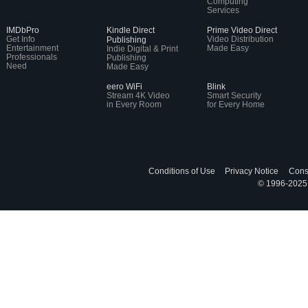
Computing
Services
IMDbPro
Kindle Direct
Prime Video Direct
Get Info
Video Distribution
Publishing
Entertainment
Made Easy
Indie Digital & Print
Professionals
Publishing
Need
Made Easy
eero WiFi
Blink
Stream 4K Video
Smart Security
in Every Room
for Every Home
Conditions of Use
Privacy Notice
Cons
© 1996-2025, 