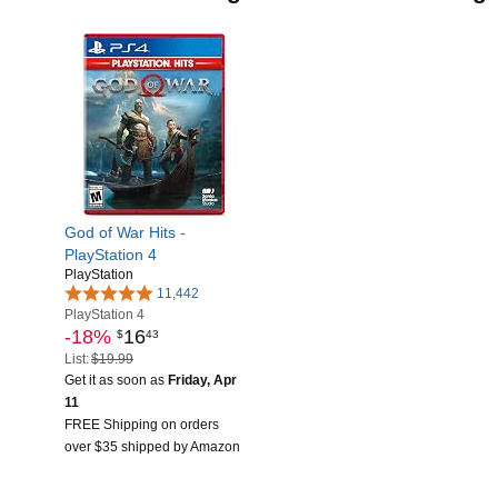
God of War Hits -
PlayStation 4
PlayStation
11,442
PlayStation 4
-18%
16
$
43
List:
$19.99
Get it as soon as
Friday, Apr
11
FREE Shipping on orders
over $35 shipped by Amazon