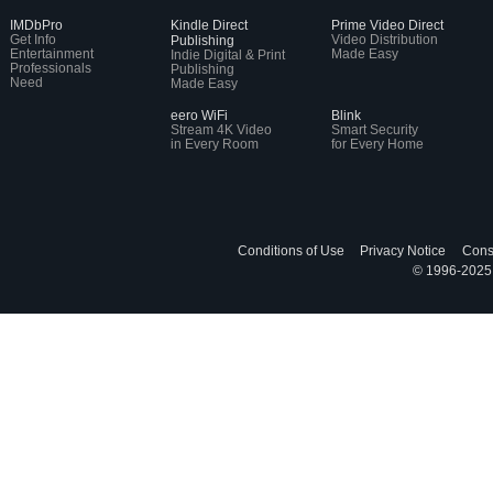
IMDbPro
Kindle Direct
Prime Video Direct
Get Info
Video Distribution
Publishing
Entertainment
Made Easy
Indie Digital & Print
Professionals
Publishing
Need
Made Easy
eero WiFi
Blink
Stream 4K Video
Smart Security
in Every Room
for Every Home
Conditions of Use
Privacy Notice
Cons
© 1996-2025, 