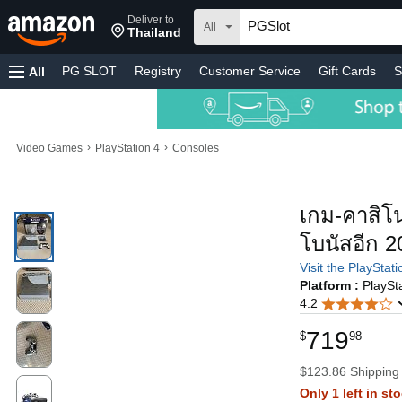
Deliver to
All
Thailand
PG SLOT
Registry
Customer Service
Gift Cards
S
All
›
›
Video Games
PlayStation 4
Consoles
เกม-คาสิโ
โบนัสอีก 2
Visit the PlayStat
Platform :
PlaySt
4.2
719
$
98
$123.86 Shipping
Only 1 left in st