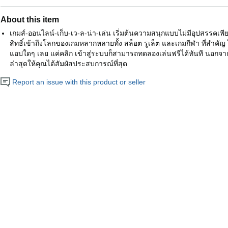
About this item
เกมส์-ออนไลน์-เก็บ-เว-ล-น่า-เล่น เริ่มต้นความสนุกแบบไม่มีอุปสรรคเพี
สิทธิ์เข้าถึงโลกของเกมหลากหลายทั้ง สล็อต รูเล็ต และเกมกีฬา ที่สำคัญ 
แอปใดๆ เลย แค่คลิก เข้าสู่ระบบก็สามารถทดลองเล่นฟรีได้ทันที นอกจากนี
ล่าสุดให้คุณได้สัมผัสประสบการณ์ที่สุด
Report an issue with this product or seller