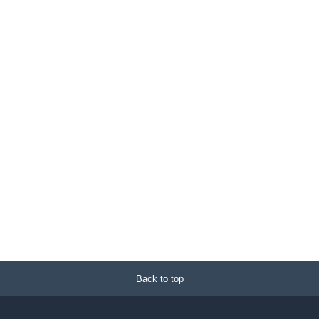
Back to top