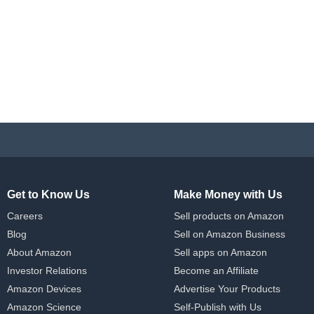
Get to Know Us
Make Money with Us
Careers
Sell products on Amazon
Blog
Sell on Amazon Business
About Amazon
Sell apps on Amazon
Investor Relations
Become an Affiliate
Amazon Devices
Advertise Your Products
Amazon Science
Self-Publish with Us