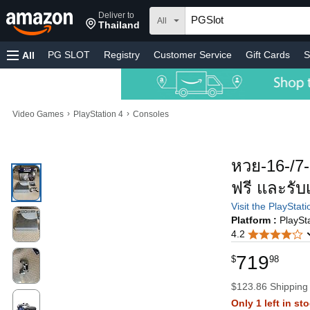
Deliver to
All
Thailand
PG SLOT
Registry
Customer Service
Gift Cards
S
All
›
›
Video Games
PlayStation 4
Consoles
หวย-16-/7-
ฟรี และรับ
Visit the PlayStat
Platform :
PlaySt
4.2
719
$
98
$123.86 Shipping
Only 1 left in st