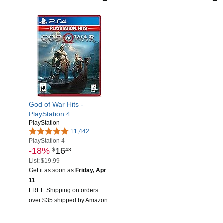
God of War Hits -
PlayStation 4
PlayStation
11,442
PlayStation 4
-18%
16
$
43
List:
$19.99
Get it as soon as
Friday, Apr
11
FREE Shipping on orders
over $35 shipped by Amazon