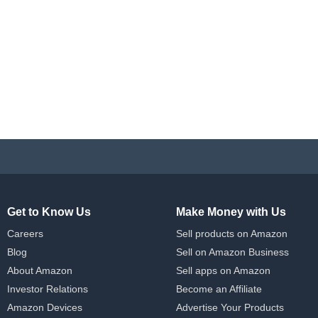
Get to Know Us
Make Money with Us
Careers
Sell products on Amazon
Blog
Sell on Amazon Business
About Amazon
Sell apps on Amazon
Investor Relations
Become an Affiliate
Amazon Devices
Advertise Your Products