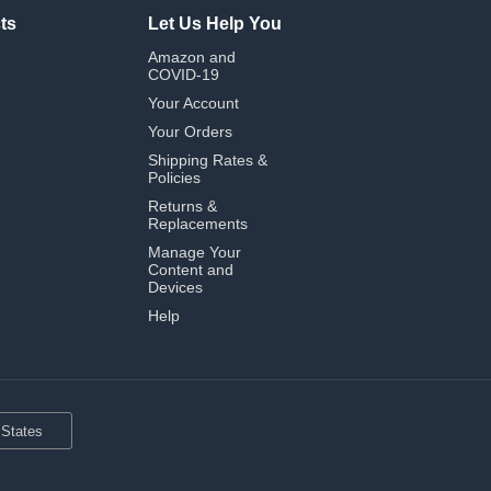
ts
Let Us Help You
Amazon and
COVID-19
Your Account
Your Orders
Shipping Rates &
Policies
Returns &
Replacements
Manage Your
Content and
Devices
Help
 States