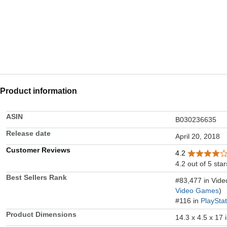
Product information
ASIN
B030236635
Release date
April 20, 2018
Customer Reviews
4.2
4.2 out of 5 star
Best Sellers Rank
#83,477 in Vid
Video Games
)
#116 in
PlaySta
Product Dimensions
14.3 x 4.5 x 17