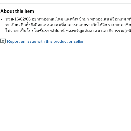
About this item
หวย-16/02/66 อยากลองก่อนไหม แค่คลิกเข้ามา ทดลองเล่นฟรีทุกเกม พ
ทะเบียน อีกทั้งยังมีคะแนนสะสมที่สามารถแลกรางวัลได้อีก ระบบสมาชิก
ไม่ว่าจะเป็นโปรโมชั่นรายสัปดาห์ ของขวัญแต้มสะสม และกิจกรรมสุดพิเ
Report an issue with this product or seller