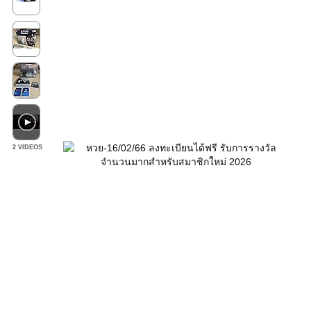
2 VIDEOS