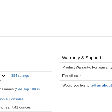
Warranty & Support
Product Warranty: For warranty
Feedback
394 ratings
s
Would you like to
tell us abou
eo Games (
See Top 100 in
tion 4 Consoles
 inches; 7.41 ounces