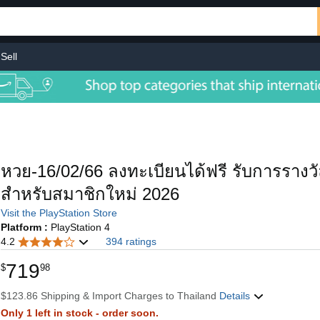
Sell
หวย-16/02/66 ลงทะเบียนได้ฟรี รับการราง
สำหรับสมาชิกใหม่ 2026
Visit the PlayStation Store
Platform :
PlayStation 4
4.2
394 ratings
719
$
98
$123.86 Shipping & Import Charges to Thailand
Details
Only 1 left in stock - order soon.