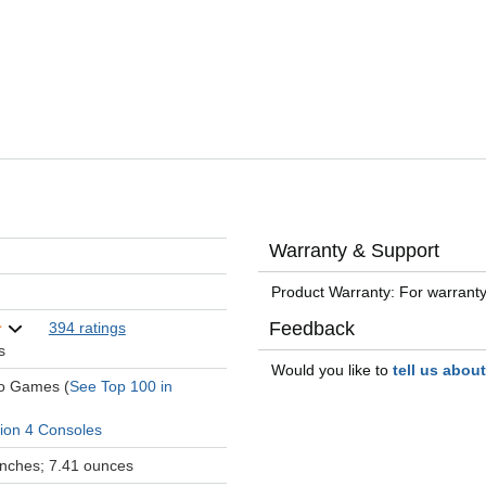
Warranty & Support
Product Warranty: For warranty
Feedback
394 ratings
s
Would you like to
tell us abou
eo Games (
See Top 100 in
tion 4 Consoles
 inches; 7.41 ounces