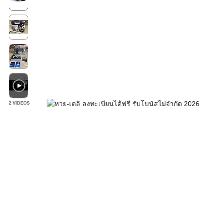
2 VIDEOS