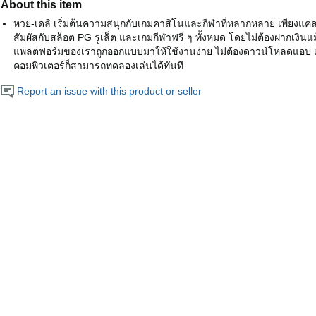
About this item
หวย-เดลิ เริ่มต้นความสนุกกับเกมคาสิโนและกีฬาที่หลากหลาย เพียงแค่ล
สัมผัสกับสล็อต PG รูเล็ต และเกมกีฬาฟรี ๆ ทั้งหมด โดยไม่ต้องฝากเงินแ
แพลตฟอร์มของเราถูกออกแบบมาให้ใช้งานง่าย ไม่ต้องดาวน์โหลดแอป เพ
คอมพิวเตอร์ก็สามารถทดลองเล่นได้ทันที
Report an issue with this product or seller