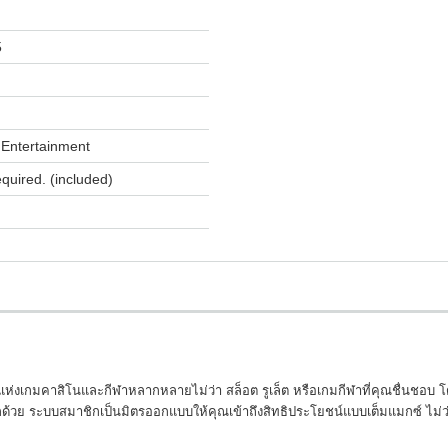
5
Entertainment
equired. (included)
แห่งเกมคาสิโนและกีฬาหลากหลายไม่ว่า สล็อต รูเล็ต หรือเกมกีฬาที่คุณชื่นชอบ โดย
้วย ระบบสมาชิกเป็นมิตรออกแบบให้คุณเข้าถึงสิทธิประโยชน์แบบเต็มแมกซ์ ไม่ว่