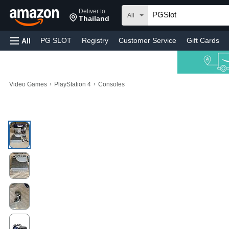
Deliver to
All
Thailand
PG SLOT
Registry
Customer Service
Gift Cards
All
›
›
Video Games
PlayStation 4
Consoles