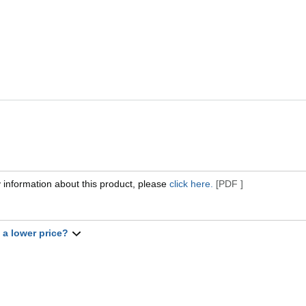
 information about this product, please
click here.
[PDF ]
t a lower price?