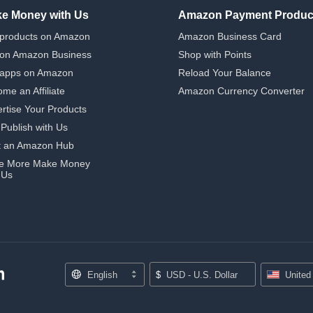
e Money with Us
Amazon Payment Produc
 products on Amazon
Amazon Business Card
 on Amazon Business
Shop with Points
 apps on Amazon
Reload Your Balance
me an Affiliate
Amazon Currency Converter
rtise Your Products
-Publish with Us
t an Amazon Hub
e More Make Money
 Us
English
$
USD - U.S. Dollar
United