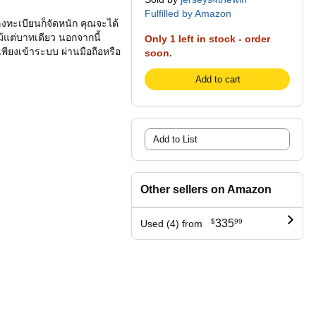
Fulfilled by Amazon
งทะเบียนก็จัดหนัก คุณจะได้
ม้แต่บาทเดียว นอกจากนี้
Only 1 left in stock - order
ียงเข้าระบบ ผ่านมือถือหรือ
soon.
Add to cart
Add to List
Other sellers on Amazon
$
335
99
Used (4) from