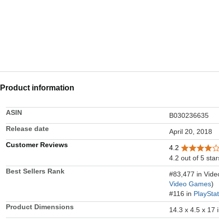
Product information
ASIN
B030236635
Release date
April 20, 2018
Customer Reviews
4.2
4.2 out of 5 star
Best Sellers Rank
#83,477 in Vid
Video Games
)
#116 in
PlaySta
Product Dimensions
14.3 x 4.5 x 17