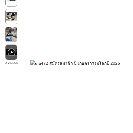
2 VIDEOS