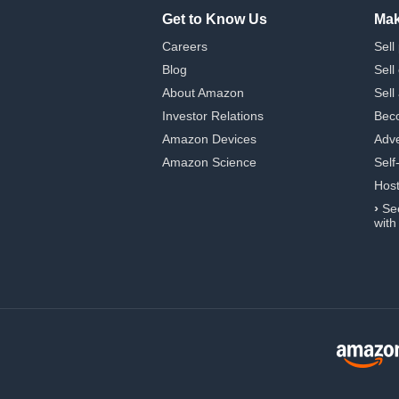
Get to Know Us
Mak
Careers
Sell
Blog
Sell
About Amazon
Sell
Investor Relations
Beco
Amazon Devices
Adve
Amazon Science
Self
Hos
›
Se
with