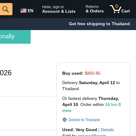
0
Returns
Hello, sign in
EN
& Orders
Cart
Account & Lists
Get free shipping to Thailand
2026
Buy used:
$860.85
Delivery
Saturday, April 12
to
Thailand
Or fastest delivery
Thursday,
April 10
. Order within
16 hrs 8
mins
Deliver to
Thailand
Used: Very Good
|
Details
Sold by
jerseys4thewin