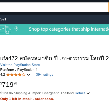
Sell
ufa472 สมัครสมาชิก ปี เกษตรกรรมโลกปี 
Visit the PlayStation Store
Platform :
PlayStation 4
4.2
394 ratings
719
$
98
$123.86 Shipping & Import Charges to Thailand
Details
Only 1 left in stock - order soon.