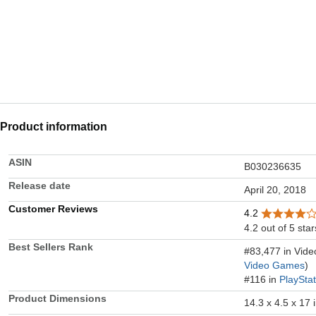
Product information
ASIN
B030236635
Release date
April 20, 2018
Customer Reviews
4.2
4.2 out of 5 star
Best Sellers Rank
#83,477 in Vid
Video Games
)
#116 in
PlaySta
Product Dimensions
14.3 x 4.5 x 17