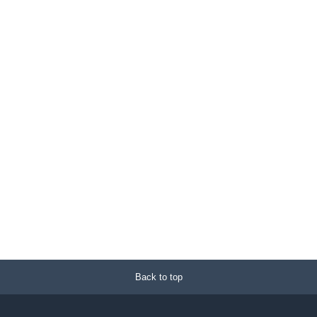
Back to top