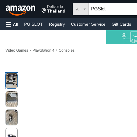
Deliver to
All
Thailand
PG SLOT
Registry
Customer Service
Gift Cards
All
›
›
Video Games
PlayStation 4
Consoles