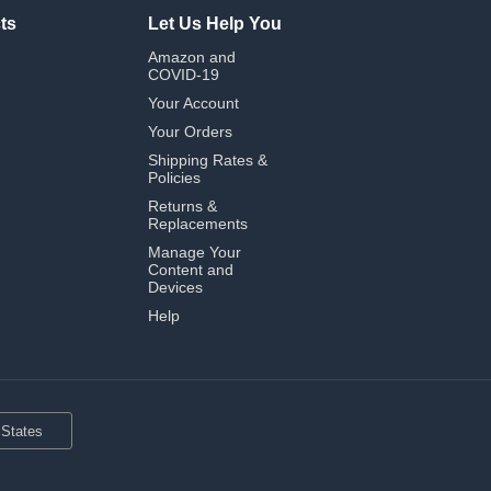
ts
Let Us Help You
Amazon and
COVID-19
Your Account
Your Orders
Shipping Rates &
Policies
Returns &
Replacements
Manage Your
Content and
Devices
Help
 States