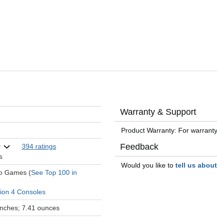
Warranty & Support
Product Warranty: For warranty
Feedback
394 ratings
s
Would you like to
tell us abou
eo Games (
See Top 100 in
tion 4 Consoles
 inches; 7.41 ounces