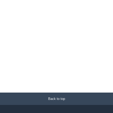
Back to top