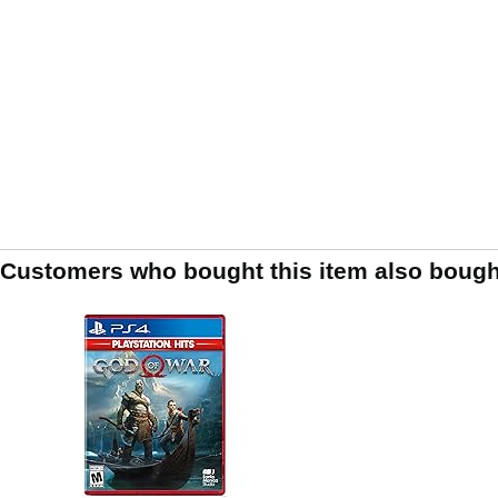
Customers who bought this item also bough