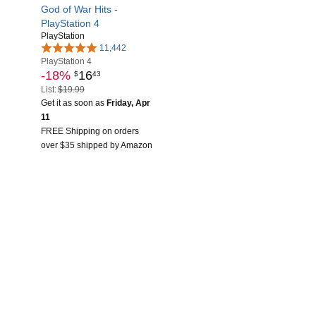
God of War Hits -
PlayStation 4
PlayStation
11,442
PlayStation 4
-18%
16
$
43
List:
$19.99
Get it as soon as
Friday, Apr
11
FREE Shipping on orders
over $35 shipped by Amazon