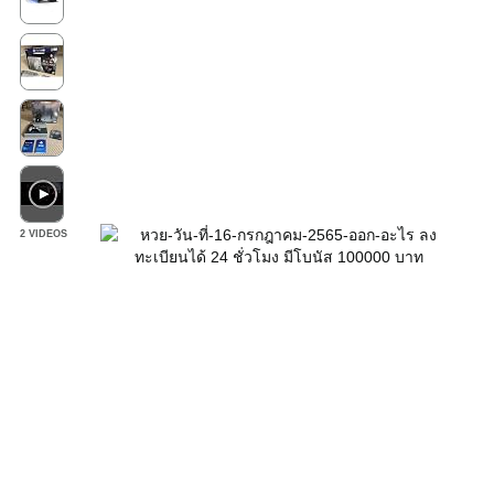
2 VIDEOS