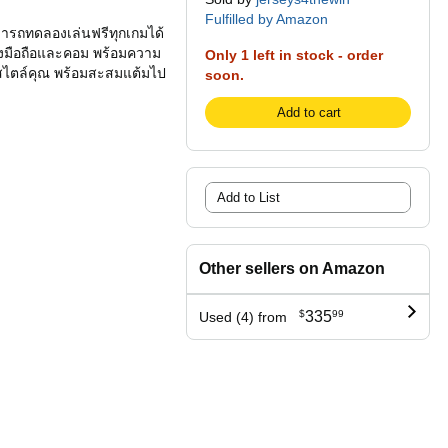
Fulfilled by Amazon
ามารถทดลองเล่นฟรีทุกเกมได้
ั้งมือถือและคอม พร้อมความ
Only 1 left in stock - order
มสไตล์คุณ พร้อมสะสมแต้มไป
soon.
Add to cart
Add to List
Other sellers on Amazon
$
335
99
Used (4) from