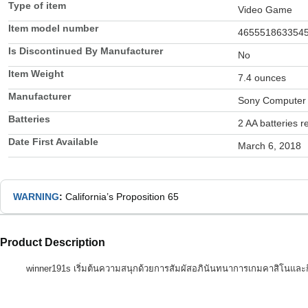
Type of item
Video Game
Item model number
465551863354
Is Discontinued By Manufacturer
No
Item Weight
7.4 ounces
Manufacturer
Sony Computer 
Batteries
2 AA batteries r
Date First Available
March 6, 2018
WARNING
:
California’s Proposition 65
Product Description
winner191s เริ่มต้นความสนุกด้วยการสัมผัสอภินันทนาการเกมคาสิโนและก