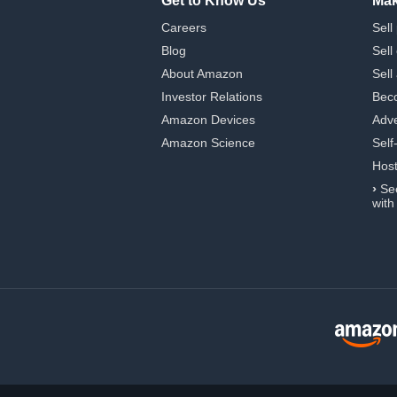
Get to Know Us
Mak
Careers
Sell
Blog
Sell
About Amazon
Sell
Investor Relations
Beco
Amazon Devices
Adve
Amazon Science
Self
Hos
›
Se
with