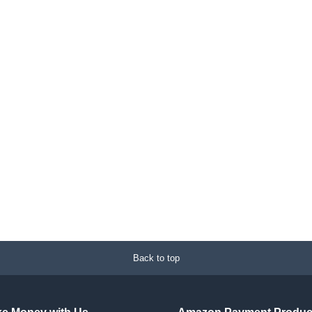
Back to top