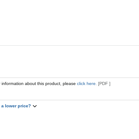
 information about this product, please
click here.
[PDF ]
t a lower price?