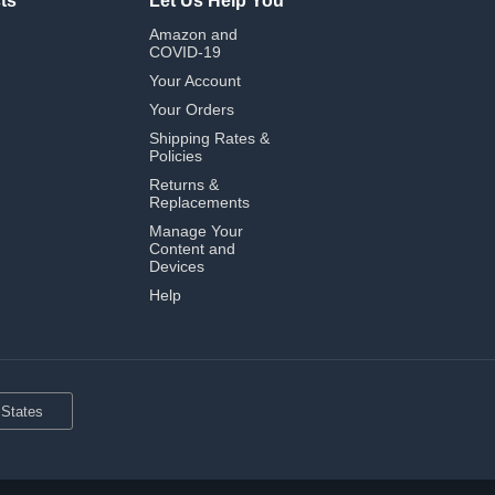
ts
Let Us Help You
Amazon and
COVID-19
Your Account
Your Orders
Shipping Rates &
Policies
Returns &
Replacements
Manage Your
Content and
Devices
Help
 States