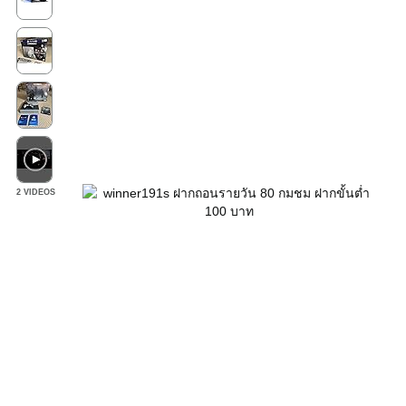
2 VIDEOS