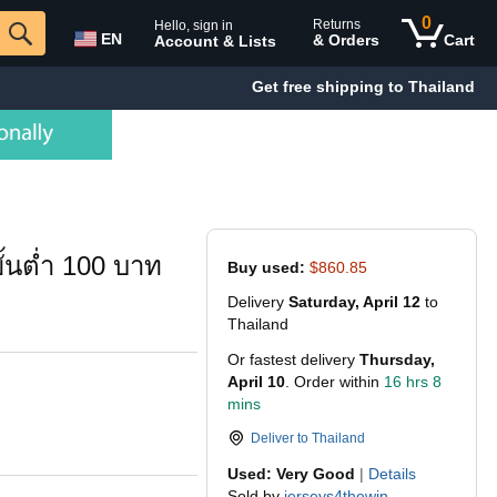
0
Returns
Hello, sign in
EN
& Orders
Cart
Account & Lists
Get free shipping to Thailand
้นต่ำ 100 บาท
Buy used:
$860.85
Delivery
Saturday, April 12
to
Thailand
Or fastest delivery
Thursday,
April 10
. Order within
16 hrs 8
mins
Deliver to
Thailand
Used: Very Good
|
Details
Sold by
jerseys4thewin