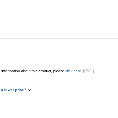
 information about this product, please
click here.
[PDF ]
t a lower price?