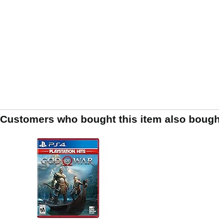
Customers who bought this item also bough