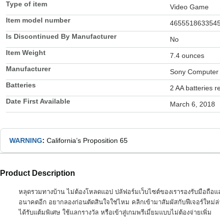
Type of item
Video Game
Item model number
465551863354
Is Discontinued By Manufacturer
No
Item Weight
7.4 ounces
Manufacturer
Sony Computer 
Batteries
2 AA batteries r
Date First Available
March 6, 2018
WARNING
:
California’s Proposition 65
Product Description
หลุดรวมทางบ้าน ไม่ต้องโหลดแอป ปลัฟอร์มเว็บไซต์ของเรารองรับมือถือ
อนาคตอีก อยากลองก่อนตัดสินใจใช่ไหม คลิกเข้ามาสัมผัสกับฟีเจอร์ใหม่ล่าสุด
ได้รับแต้มพิเศษ ใช้แลกรางวัล หรือเข้าสู่เกมพรีเมี่ยมแบบไม่ต้องจ่ายเพิ่ม