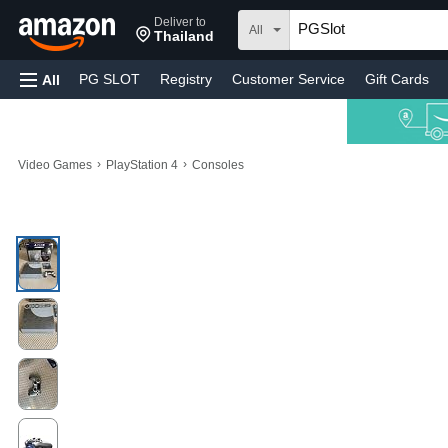
Deliver to
All
Thailand
PG SLOT
Registry
Customer Service
Gift Cards
All
›
›
Video Games
PlayStation 4
Consoles