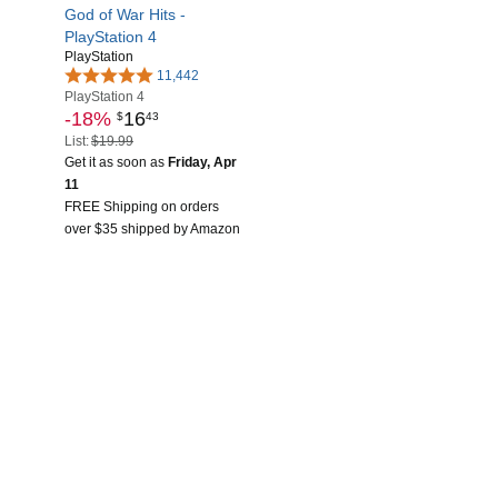
God of War Hits -
PlayStation 4
PlayStation
11,442
PlayStation 4
-18%
16
$
43
List:
$19.99
Get it as soon as
Friday, Apr
11
FREE Shipping on orders
over $35 shipped by Amazon