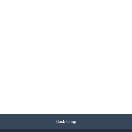
Back to top