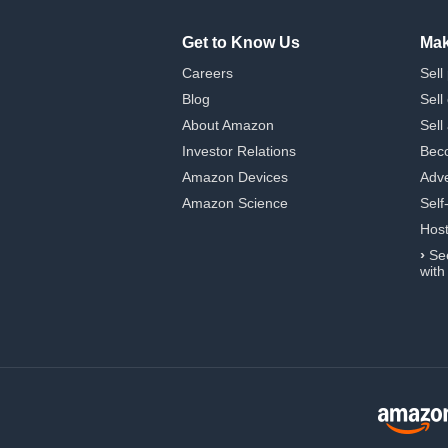
Get to Know Us
Mak
Careers
Sell
Blog
Sell
About Amazon
Sell
Investor Relations
Beco
Amazon Devices
Adve
Amazon Science
Self
Hos
›
Se
with