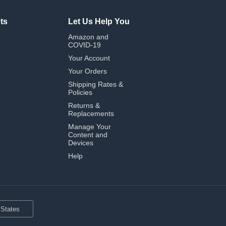
ts
Let Us Help You
Amazon and
COVID-19
Your Account
Your Orders
Shipping Rates &
Policies
Returns &
Replacements
Manage Your
Content and
Devices
Help
 States