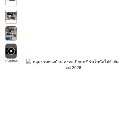
2 VIDEOS