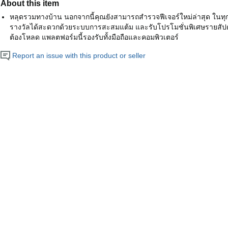
About this item
หลุดรวมทางบ้าน นอกจากนี้คุณยังสามารถสำรวจฟีเจอร์ใหม่ล่าสุด ในท
รางวัลได้สะดวกด้วยระบบการสะสมแต้ม และรับโปรโมชั่นพิเศษรายสัปดา
ต้องโหลด แพลตฟอร์มนี้รองรับทั้งมือถือและคอมพิวเตอร์
Report an issue with this product or seller