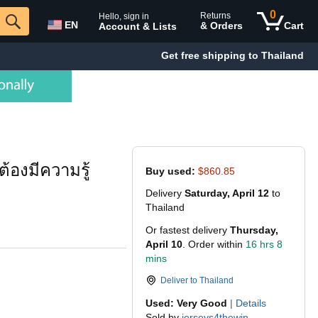
0
Returns
Hello, sign in
EN
& Orders
Cart
Account & Lists
Get free shipping to Thailand
้องมีความรู้
Buy used:
$860.85
Delivery
Saturday, April 12
to
Thailand
Or fastest delivery
Thursday,
April 10
. Order within
16 hrs 8
mins
Deliver to
Thailand
Used: Very Good
|
Details
Sold by
jerseys4thewin