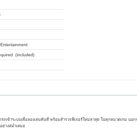
5
Entertainment
equired. (included)
ารถเข้าระบบเพื่อลองเล่นทันที พร้อมสำรวจฟีเจอร์ใหม่ล่าสุด ในทุกหมวดเกม นอก
ตอย่างสม่ำเสมอ