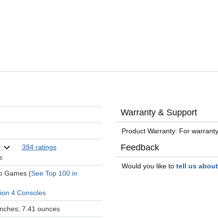
Warranty & Support
Product Warranty: For warranty
Feedback
394 ratings
s
Would you like to
tell us abou
eo Games (
See Top 100 in
tion 4 Consoles
 inches; 7.41 ounces