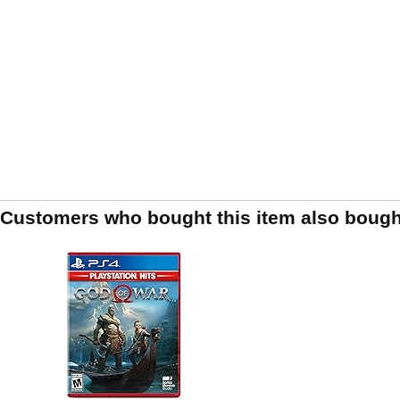
Customers who bought this item also bough