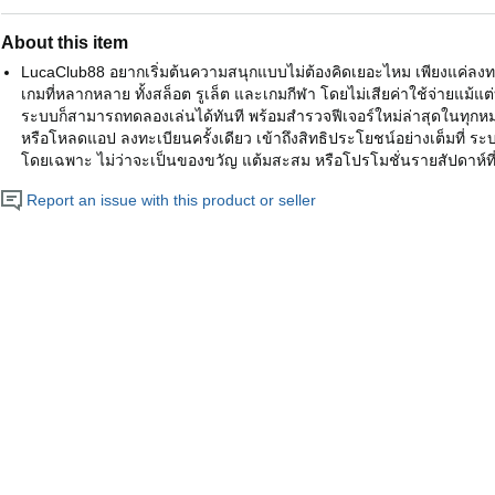
About this item
LucaClub88 อยากเริ่มต้นความสนุกแบบไม่ต้องคิดเยอะไหม เพียงแค่ลงทะ
เกมที่หลากหลาย ทั้งสล็อต รูเล็ต และเกมกีฬา โดยไม่เสียค่าใช้จ่ายแม้แต
ระบบก็สามารถทดลองเล่นได้ทันที พร้อมสำรวจฟีเจอร์ใหม่ล่าสุดในทุกหม
หรือโหลดแอป ลงทะเบียนครั้งเดียว เข้าถึงสิทธิประโยชน์อย่างเต็มที่ 
โดยเฉพาะ ไม่ว่าจะเป็นของขวัญ แต้มสะสม หรือโปรโมชั่นรายสัปดาห์ที
Report an issue with this product or seller