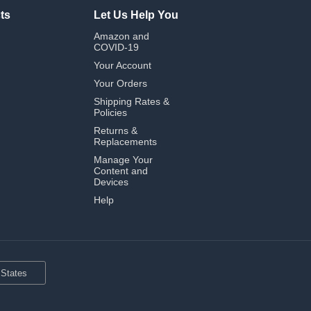
ts
Let Us Help You
Amazon and
COVID-19
Your Account
Your Orders
Shipping Rates &
Policies
Returns &
Replacements
Manage Your
Content and
Devices
Help
 States