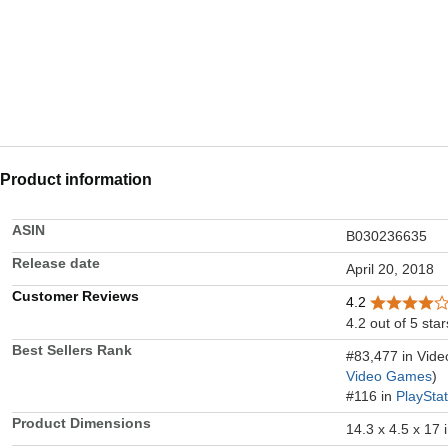
Product information
ASIN
B030236635
Release date
April 20, 2018
Customer Reviews
4.2
4.2 out of 5 star
Best Sellers Rank
#83,477 in Vid
Video Games
)
#116 in
PlaySta
Product Dimensions
14.3 x 4.5 x 17