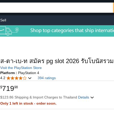
Sell
ส-ตา-เบ-ท สมัคร pg slot 2026 รับโบนัสรว
Visit the PlayStation Store
Platform :
PlayStation 4
4.2
394 ratings
719
$
98
$123.86 Shipping & Import Charges to Thailand
Details
Only 1 left in stock - order soon.