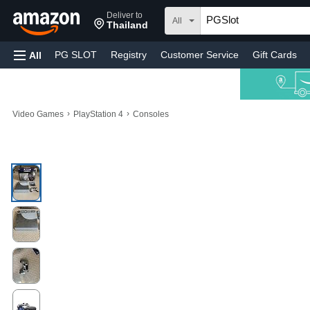
Deliver to
All
Thailand
PG SLOT
Registry
Customer Service
Gift Cards
All
›
›
Video Games
PlayStation 4
Consoles