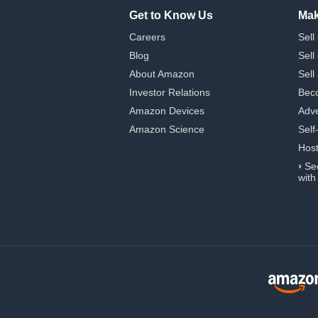
Get to Know Us
Mak
Careers
Sell
Blog
Sell
About Amazon
Sell
Investor Relations
Beco
Amazon Devices
Adve
Amazon Science
Self
Hos
›
Se
with