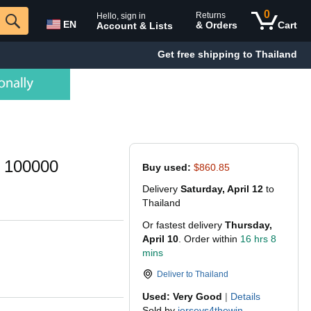
0
Returns
Hello, sign in
EN
& Orders
Cart
Account & Lists
Get free shipping to Thailand
ม 100000
Buy used:
$860.85
Delivery
Saturday, April 12
to
Thailand
Or fastest delivery
Thursday,
April 10
. Order within
16 hrs 8
mins
Deliver to
Thailand
Used: Very Good
|
Details
Sold by
jerseys4thewin