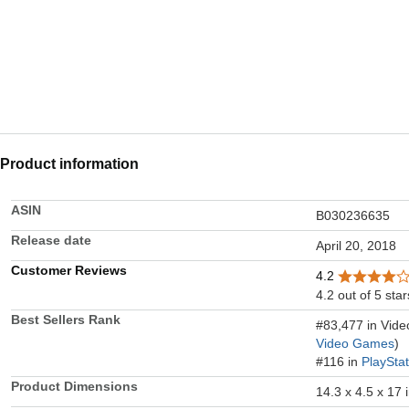
Product information
ASIN
B030236635
Release date
April 20, 2018
Customer Reviews
4.2
4.2 out of 5 star
Best Sellers Rank
#83,477 in Vid
Video Games
)
#116 in
PlaySta
Product Dimensions
14.3 x 4.5 x 17