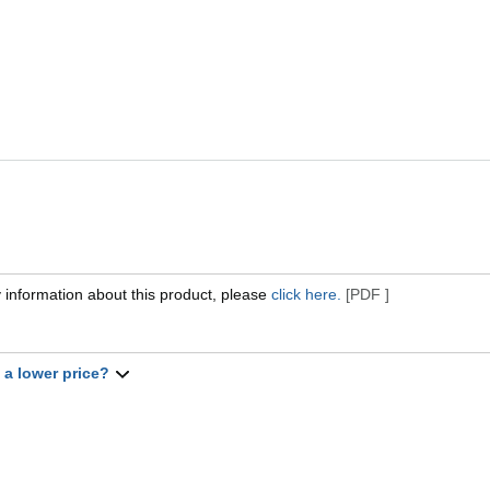
 information about this product, please
click here.
[PDF ]
t a lower price?