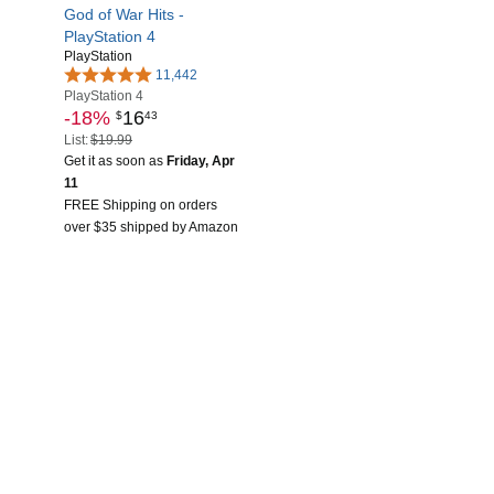
God of War Hits -
PlayStation 4
PlayStation
11,442
PlayStation 4
-18%
16
$
43
List:
$19.99
Get it as soon as
Friday, Apr
11
FREE Shipping on orders
over $35 shipped by Amazon