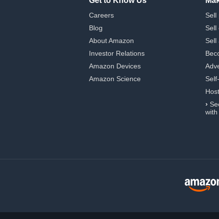
Get to Know Us
Mak
Careers
Sell
Blog
Sell
About Amazon
Sell
Investor Relations
Beco
Amazon Devices
Adve
Amazon Science
Self
Hos
›
Se
with