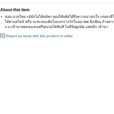
About this item
สอน-มวยไทย แม้ยังไม่ได้สมัคร คุณก็สัมผัสได้ถึงความน่าสนใจ เกมคาสิโ
ได้ตามสไตล์ หรือ จะสะสมแต้มไปแลกรางวัลในอนาคต ยิ่งเยี่ยม ถ้าอยา
แวะเข้ามาทดลองเล่นฟรีทุกเกมได้ทันที ไม่มีข้อผูกมัด แค่คลิก เข้ามา
Report an issue with this product or seller